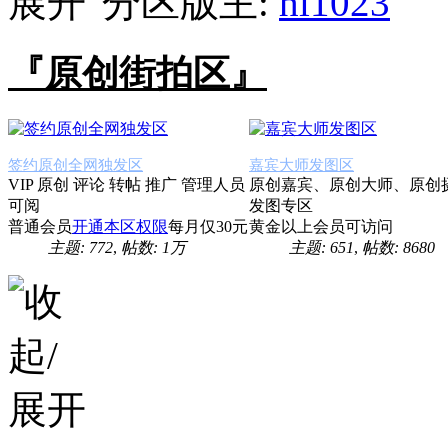
分区版主:
hi1023
『原创街拍区』
签约原创全网独发区
嘉宾大师发图区
VIP 原创 评论 转帖 推广 管理人员
原创嘉宾、原创大师、原创
可阅
发图专区
普通会员
开通本区权限
每月仅30元
黄金以上会员可访问
主题: 772
,
帖数:
1万
主题: 651
,
帖数: 8680