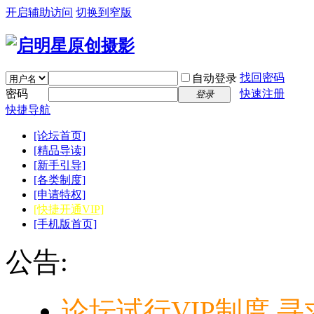
开启辅助访问
切换到窄版
找回密码
自动登录
密码
快速注册
登录
快捷导航
[论坛首页]
[精品导读]
[新手引导]
[各类制度]
[申请特权]
[快捷开通VIP]
[手机版首页]
公告:
论坛试行VIP制度,