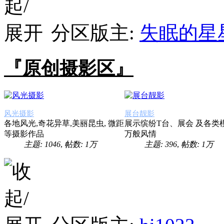
分区版主:
失眠的星
『原创摄影区』
风光摄影
展台靓影
各地风光,奇花异草,美丽昆虫, 微距
展示缤纷T台、展会 及各类
等摄影作品
万般风情
主题: 1046
,
帖数:
1万
主题: 396
,
帖数:
1万