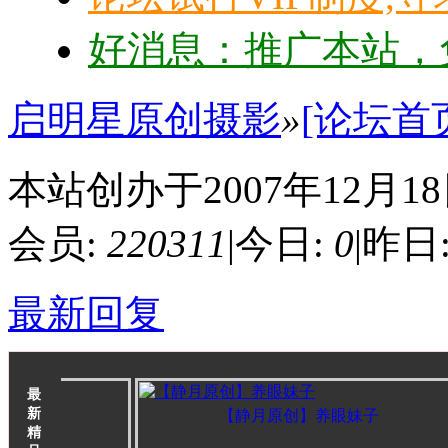
好消息：推广本站，免
启明星原创摄影
»
[论坛首
本站创办于2007年12月1
会员:
220311
|
今日:
0
|
昨日
最新回复
最
新
孩
【静月原创】养眼妹子
精