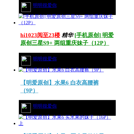
18/3006
明明很爱你
hi1023阅至23楼
精华
[手机原创] 明爱
原创三星S9+ 两组重庆妹子（12P）
17/3298
明明很爱你
【明爱原创】水果6 白衣高腰裤
（9P）
60/6875
明明很爱你