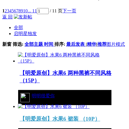
1
2
3
4
5
6
7
8
9
10
... 11
/ 11 页
下一页
返 回
全部
启明星独发
新窗
筛选:
全部主题
时间
排序:
最后发表
|
精华
|
推荐
图片模式
【明爱原创】水果6 两种黑裤不同风格
（15P）
33/6395
明明很爱你
【明爱原创】水果6 裙装 （10P）