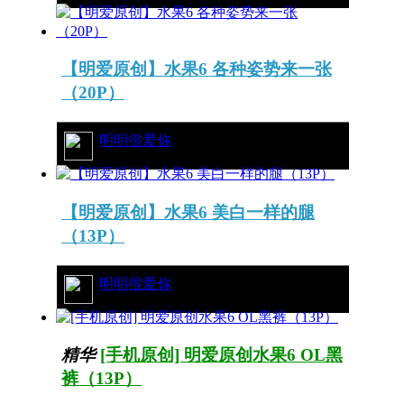
【明爱原创】水果6 各种姿势来一张
（20P）
57/7923
明明很爱你
【明爱原创】水果6 美白一样的腿
（13P）
28/4291
明明很爱你
精华
[手机原创] 明爱原创水果6 OL黑
裤（13P）