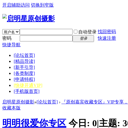
开启辅助访问
切换到窄版
找回密码
自动登录
密码
快速注册
登录
快捷导航
[论坛首页]
[精品导读]
[新手引导]
[各类制度]
[申请特权]
[快捷开通VIP]
[手机版首页]
启明星原创摄影
»
[论坛首页]
›
『原创嘉宾收藏专区』VIP专享
收藏本版
明明很爱你专区
今日:
0
|
主题:
3