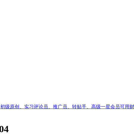
，初级原创、实习评论员、推广员、转贴手、高级一星会员可用
04