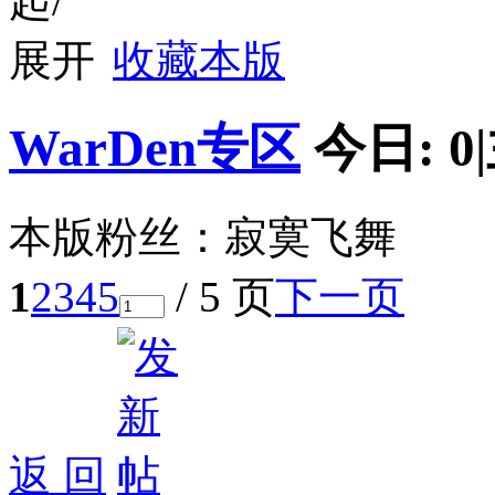
收藏本版
WarDen专区
今日:
0
|
本版粉丝：寂寞飞舞
1
2
3
4
5
/ 5 页
下一页
返 回