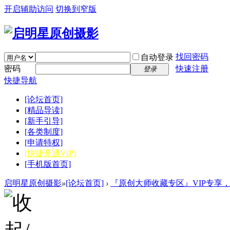
开启辅助访问
切换到窄版
找回密码
自动登录
密码
快速注册
登录
快捷导航
[论坛首页]
[精品导读]
[新手引导]
[各类制度]
[申请特权]
[快捷开通VIP]
[手机版首页]
启明星原创摄影
»
[论坛首页]
›
『原创大师收藏专区』VIP专享