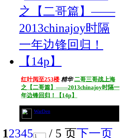
红叶阅至253楼
精华
二哥三哥战上海
之【二哥篇】——2013chinajoy时隔一
年边锋回归！【14p】
WarDen
244/58177
1
2
3
4
5
/ 5 页
下一页