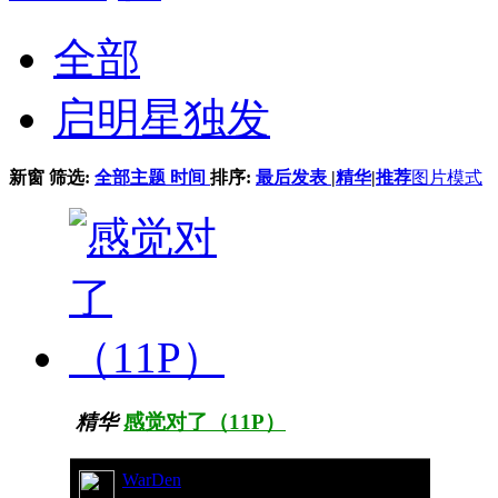
全部
启明星独发
新窗
筛选:
全部主题
时间
排序:
最后发表
|
精华
|
推荐
图片模式
精华
感觉对了（11P）
WarDen
31/11698