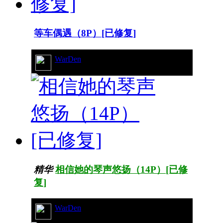
等车偶遇（8P）[已修复]
WarDen
594/109627
精华
相信她的琴声悠扬（14P）[已修
复]
WarDen
17/7826