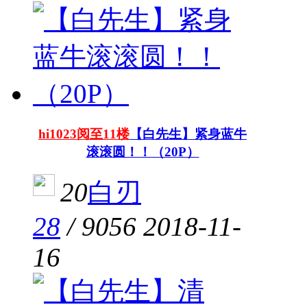
hi1023阅至11楼
【白先生】紧身蓝牛
滚滚圆！！（20P）
20
白刃
28
/
9056
2018-11-
16