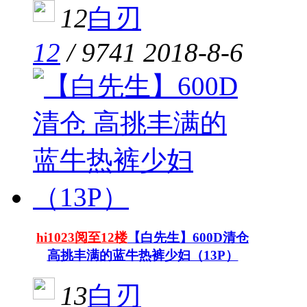
12
白刃
12
/
9741
2018-8-6
hi1023阅至12楼
【白先生】600D清仓
高挑丰满的蓝牛热裤少妇（13P）
13
白刃