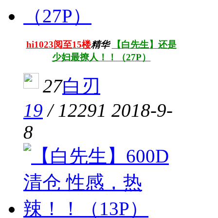
hi1023阅至15楼
精华
【白先生】还是
少妇最撩人！！（27P）
27
白刃
19
/
12291
2018-9-
8