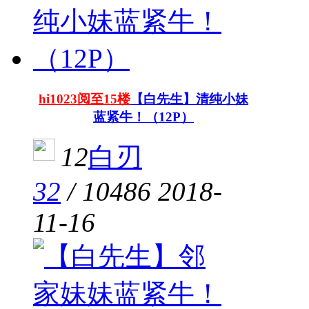
hi1023阅至15楼
【白先生】清纯小妹
蓝紧牛！（12P）
12
白刃
32
/
10486
2018-
11-16