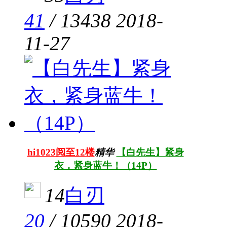
41
/
13438
2018-
11-27
hi1023阅至12楼
精华
【白先生】紧身
衣，紧身蓝牛！（14P）
14
白刃
20
/
10590
2018-