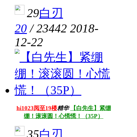
29
白刃
20
/
23442
2018-
12-22
hi1023阅至19楼
精华
【白先生】紧绷
绷！滚滚圆！心慌慌！（35P）
35
白刃