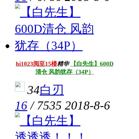
hi1023阅至15楼
精华
【白先生】600D
清仓 风韵犹存（34P）
34
白刃
16
/
7535
2018-8-6