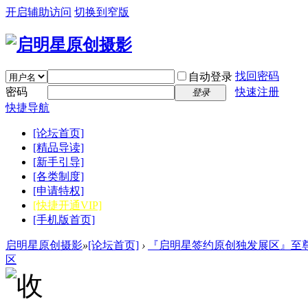
开启辅助访问
切换到窄版
找回密码
自动登录
密码
快速注册
登录
快捷导航
[论坛首页]
[精品导读]
[新手引导]
[各类制度]
[申请特权]
[快捷开通VIP]
[手机版首页]
启明星原创摄影
»
[论坛首页]
›
『启明星签约原创独发展区』至尊
区