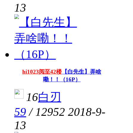
13
hi1023阅至42楼
【白先生】弄啥
嘞！！（16P）
16
白刃
59
/
12952
2018-9-
13