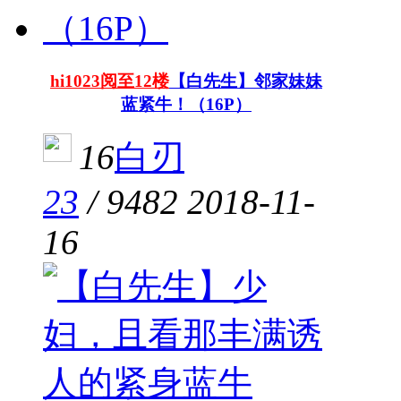
hi1023阅至12楼
【白先生】邻家妹妹
蓝紧牛！（16P）
16
白刃
23
/
9482
2018-11-
16