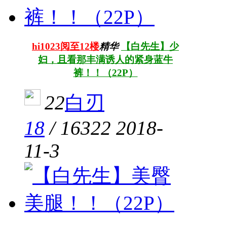
hi1023阅至12楼
精华
【白先生】少
妇，且看那丰满诱人的紧身蓝牛
裤！！（22P）
22
白刃
18
/
16322
2018-
11-3