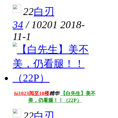
22
白刃
34
/
10201
2018-
11-1
hi1023阅至10楼
精华
【白先生】美不
美，仍看腿！！（22P）
22
白刃