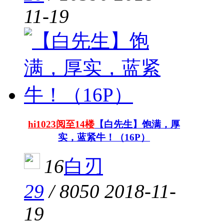
11-19
hi1023阅至14楼
【白先生】饱满，厚
实，蓝紧牛！（16P）
16
白刃
29
/
8050
2018-11-
19