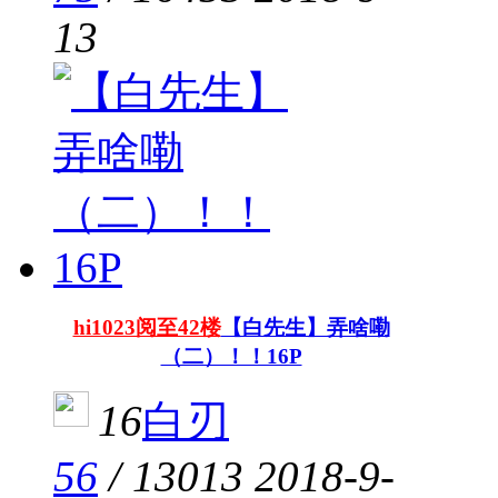
13
hi1023阅至42楼
【白先生】弄啥嘞
（二）！！16P
16
白刃
56
/
13013
2018-9-