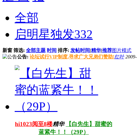
全部
启明星独发
332
新窗
筛选:
全部主题
时间
排序:
发帖时间
|
精华
|
推荐
图片模式
公告:
论坛试行VIP制度,寻求广大兄弟们赞助!
红叶
2009-
hi1023阅至8楼
精华
【白先生】甜蜜的
蓝紧牛！！（29P）