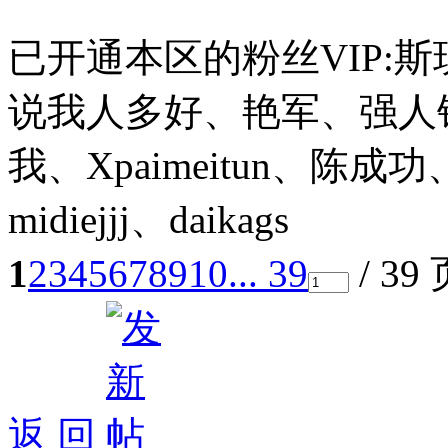
已开通本区的粉丝VIP:
说我人多好、艳军、强人锁男、
我、Xpaimeitun、陈成功
midiejjj、daikags
1
2
3
4
5
6
7
8
9
10
... 39
/ 39
返 回