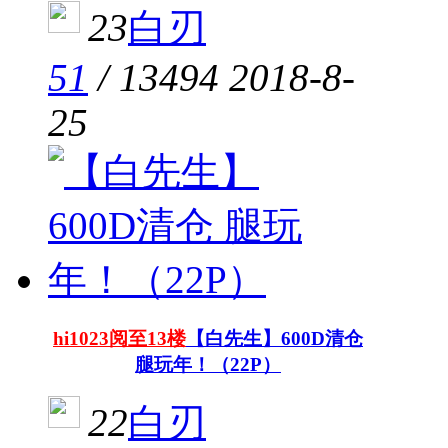
23
白刃
51
/
13494
2018-8-
25
hi1023阅至13楼
【白先生】600D清仓
腿玩年！（22P）
22
白刃