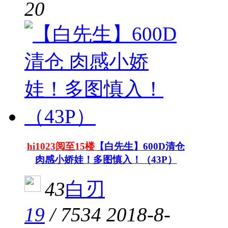
20
hi1023阅至15楼
【白先生】600D清仓
肉感小娇娃！多图慎入！（43P）
43
白刃
19
/
7534
2018-8-