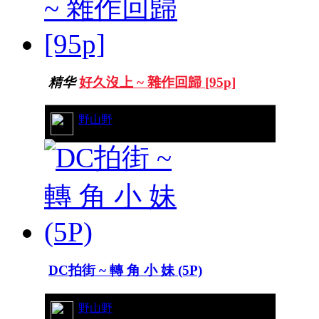
精华
好久沒上 ~ 雜作回歸 [95p]
13/5453
野山野
DC拍街 ~ 轉 角 小 妹 (5P)
10/4489
野山野