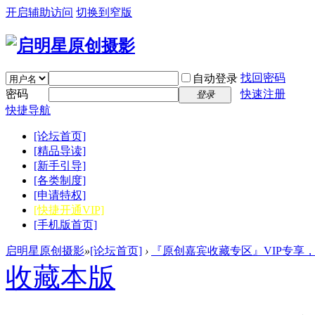
开启辅助访问
切换到窄版
找回密码
自动登录
密码
快速注册
登录
快捷导航
[论坛首页]
[精品导读]
[新手引导]
[各类制度]
[申请特权]
[快捷开通VIP]
[手机版首页]
启明星原创摄影
»
[论坛首页]
›
『原创嘉宾收藏专区』VIP专享
收藏本版