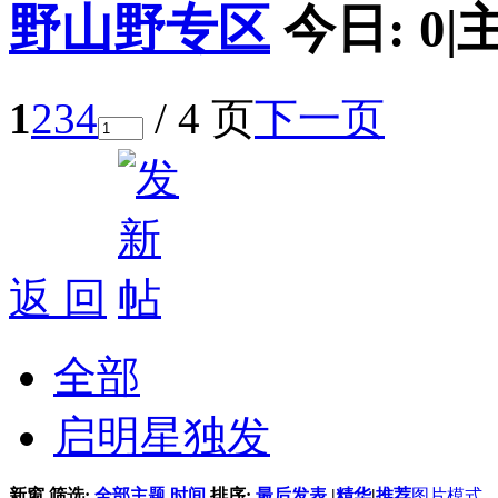
野山野专区
今日:
0
|
1
2
3
4
/ 4 页
下一页
返 回
全部
启明星独发
新窗
筛选:
全部主题
时间
排序:
最后发表
|
精华
|
推荐
图片模式