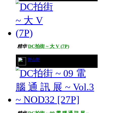
精华
DC拍街 ~ 大 V (7P)
29/10575
野山野