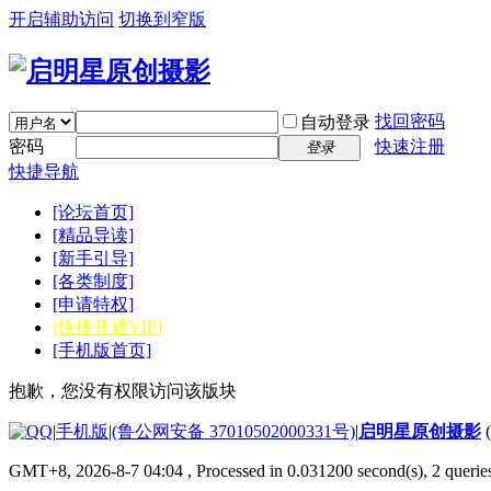
开启辅助访问
切换到窄版
找回密码
自动登录
密码
快速注册
登录
快捷导航
[论坛首页]
[精品导读]
[新手引导]
[各类制度]
[申请特权]
[快捷开通VIP]
[手机版首页]
抱歉，您没有权限访问该版块
|
手机版
|
(鲁公网安备 37010502000331号)
|
启明星原创摄影
GMT+8, 2026-8-7 04:04
, Processed in 0.031200 second(s), 2 quer