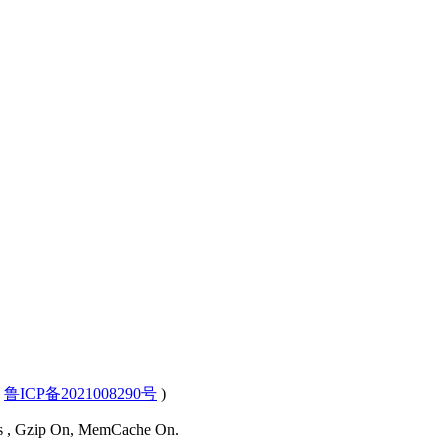
(
鲁ICP备2021008290号
)
ies , Gzip On, MemCache On.