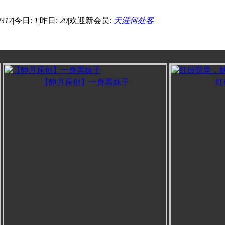
0317
|
今日:
1
|
昨日:
29
|
欢迎新会员:
天涯何处客
【静月原创】一身黑妹子
红砖