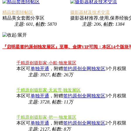
精品套图转帖区
摄影器材及技术交流
精品美女套图分享区
摄影器材推荐,使用,保养经验
主题: 601
,
帖数: 5870
主题: 206
,
帖数: 1384
『启明星签约原创独发展区』至尊、金牌VIP可阅；本区14个版块
千精原创摄影家·小船·独发展区
本区可
单独开通
，附赠
签约原创全网独发区
3个月权限
主题: 3927
,
帖数:
26万
千精原创摄影家·天岚雪·独发展区
本区可
单独开通
，附赠
签约原创全网独发区
3个月权限
主题: 3728
,
帖数:
11万
千精原创摄影家·把一·独发展区
本区可
单独开通
，附赠
签约原创全网独发区
2个月权限
主题: 2127
,
帖数:
8万