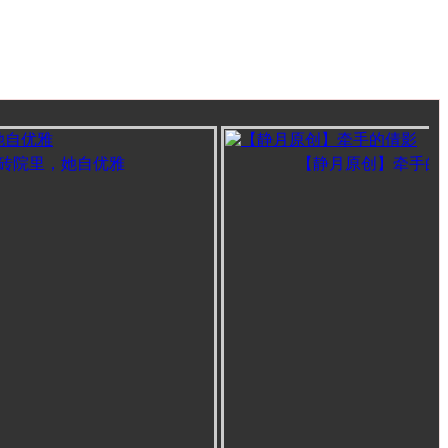
院里，她自优雅
【静月原创】牵手的倩影