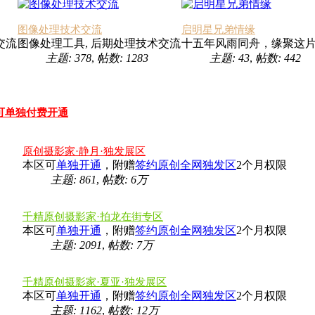
图像处理技术交流
启明星兄弟情缘
交流
图像处理工具, 后期处理技术交流
十五年风雨同舟，缘聚这
主题: 378
,
帖数: 1283
主题: 43
,
帖数: 442
可单独付费开通
原创摄影家·静月·独发展区
本区可
单独开通
，附赠
签约原创全网独发区
2个月权限
主题: 861
,
帖数:
6万
千精原创摄影家·拍龙在街专区
本区可
单独开通
，附赠
签约原创全网独发区
2个月权限
主题: 2091
,
帖数:
7万
千精原创摄影家·夏亚·独发展区
本区可
单独开通
，附赠
签约原创全网独发区
2个月权限
主题: 1162
,
帖数:
12万