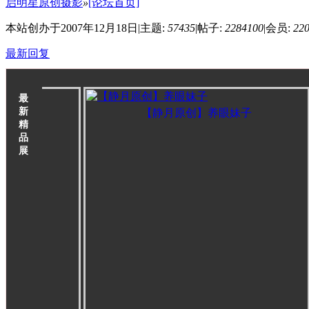
启明星原创摄影
»
[论坛首页]
本站创办于2007年12月18日
|
主题:
57435
|
帖子:
2284100
|
会员:
22
最新回复
最
新
【静月原创】养眼妹子
精
品
展