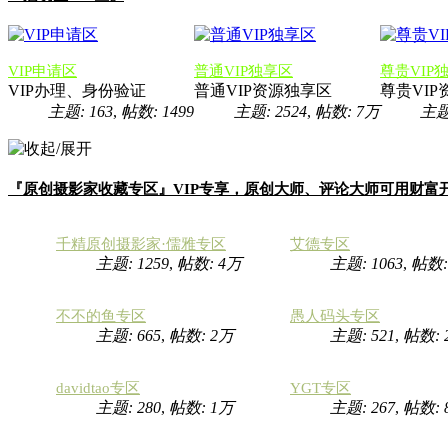
VIP申请区
普通VIP独享区
尊贵VIP
VIP办理、身份验证
普通VIP资源独享区
尊贵VI
主题: 163
,
帖数: 1499
主题: 2524
,
帖数:
7万
主题:
『原创摄影家收藏专区』VIP专享，原创大师、评论大师可用财富
千精原创摄影家·儒雅专区
艾德专区
主题: 1259
,
帖数:
4万
主题: 1063
,
帖数
不不的鱼专区
愚人码头专区
主题: 665
,
帖数:
2万
主题: 521
,
帖数:
davidtao专区
YGT专区
主题: 280
,
帖数:
1万
主题: 267
,
帖数: 