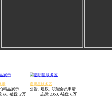
展示
启明星版务区
拍精品展示
公告, 建议, 职能会员申请
: 86
,
帖数:
2万
主题: 2353
,
帖数:
6万