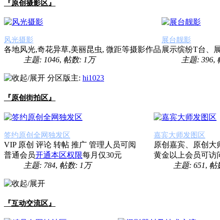
『原创摄影区』
风光摄影
展台靓影
各地风光,奇花异草,美丽昆虫, 微距等摄影作品
展示缤纷T台、
主题: 1046
,
帖数:
1万
主题: 396
,
分区版主:
hi1023
『原创街拍区』
签约原创全网独发区
嘉宾大师发图区
VIP 原创 评论 转帖 推广 管理人员可阅
原创嘉宾、原创大
普通会员
开通本区权限
每月仅30元
黄金以上会员可访
主题: 784
,
帖数:
1万
主题: 651
,
帖数
『互动交流区』