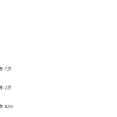
数:
7万
数:
2万
: 8231