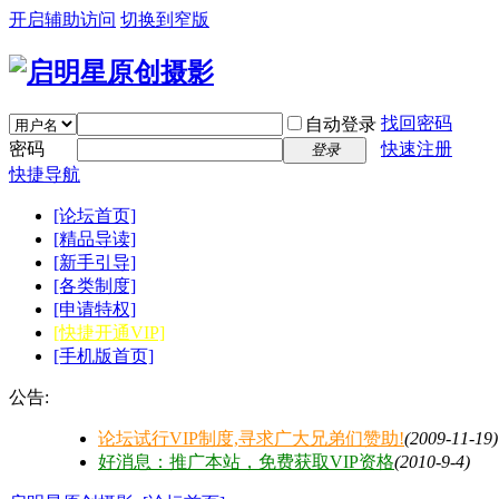
开启辅助访问
切换到窄版
找回密码
自动登录
密码
快速注册
登录
快捷导航
[论坛首页]
[精品导读]
[新手引导]
[各类制度]
[申请特权]
[快捷开通VIP]
[手机版首页]
公告:
论坛试行VIP制度,寻求广大兄弟们赞助!
(2009-11-19)
好消息：推广本站，免费获取VIP资格
(2010-9-4)