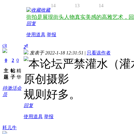
14
13
14
收藏
街拍是展现街头人物真实美感的高雅艺术，回
回复
使用道具
举报
cjt
#
2
发表于 2022-1-18 12:31:51
|
只看该作者
0
2
0
主
帖
精
题
子
华
待激活会
规则好多。
员
回复
使用道具
举报
耗儿牛