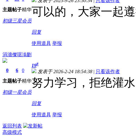
发表于 2025-9-26 23:50:34
|
只看该作者
可以的，大家一起遵
主题
帖子
精华
初级三星会员
回复
使用道具
举报
涓濇儏琚滃剟
#
19
0
6
0
发表于 2026-2-24 18:54:38
|
只看该作者
努力学习，拒绝灌水
主题
帖子
精华
初级一星会员
回复
使用道具
举报
返回列表
高级模式