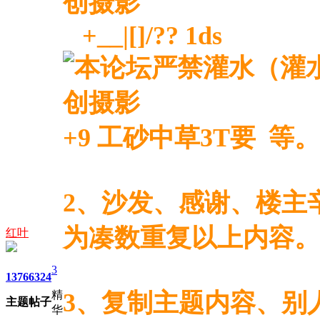
+__|[]/?? 1ds
+9 工砂中草3T要 等。
2、沙发、感谢、楼主
为凑数重复以上内容。
红叶
3
1376
6324
3、复制主题内容、别
精
主题
帖子
华