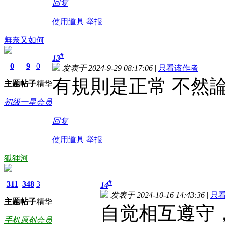
回复
使用道具
举报
無奈又如何
#
13
0
9
0
发表于 2024-9-29 08:17:06
|
只看该作者
有規則是正常 不然
主题
帖子
精华
初级一星会员
回复
使用道具
举报
狐狸河
#
311
348
3
14
发表于 2024-10-16 14:43:36
|
只
主题
帖子
精华
自觉相互遵守
手机原创会员