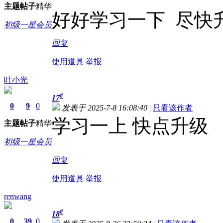
主题
帖子
精华
好好学习一下 尽快
初级一星会员
回复
使用道具
举报
叶小光
#
17
0
9
0
发表于 2025-7-8 16:08:40
|
只看该作者
学习一上 快点升级
主题
帖子
精华
初级一星会员
回复
使用道具
举报
renwang
#
18
0
39
0