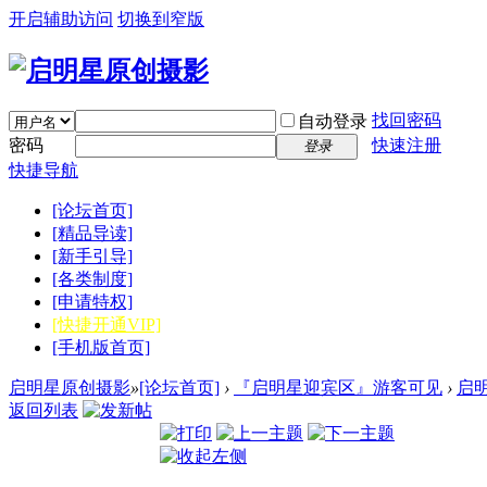
开启辅助访问
切换到窄版
找回密码
自动登录
密码
快速注册
登录
快捷导航
[论坛首页]
[精品导读]
[新手引导]
[各类制度]
[申请特权]
[快捷开通VIP]
[手机版首页]
启明星原创摄影
»
[论坛首页]
›
『启明星迎宾区』游客可见
›
启
返回列表