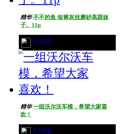
精华
不不的鱼 短裤灰丝磨砂高跟妹
子。11p
54/14014
不不的鱼
精华
一组沃尔沃车模，希望大家喜
欢！
5/5690
不不的鱼