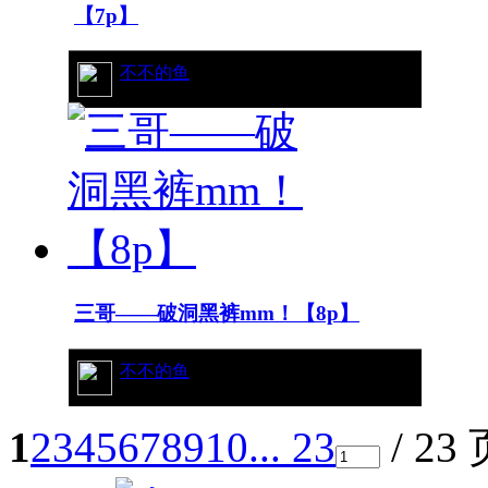
【7p】
18/6241
不不的鱼
三哥——破洞黑裤mm！【8p】
61/9520
不不的鱼
1
2
3
4
5
6
7
8
9
10
... 23
/ 23