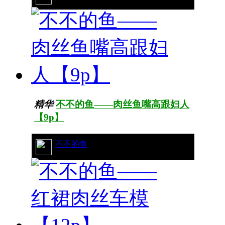
精华
不不的鱼——肉丝鱼嘴高跟妇人
【9p】
89/50150
不不的鱼