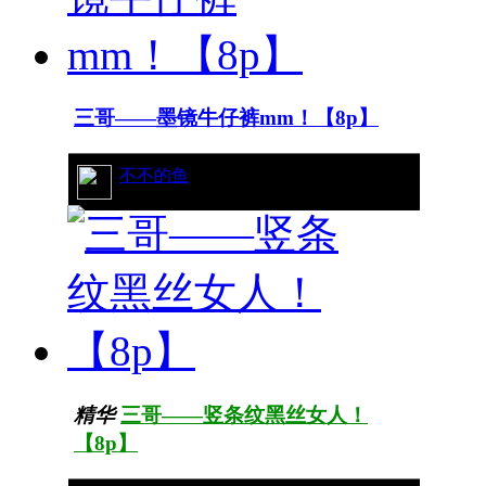
三哥——墨镜牛仔裤mm！【8p】
179/27796
不不的鱼
精华
三哥——竖条纹黑丝女人！
【8p】