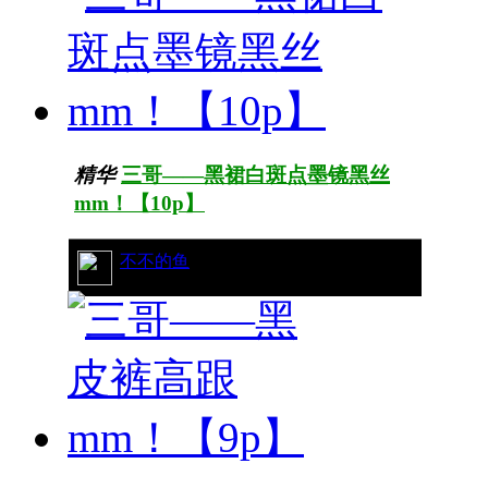
精华
三哥——黑裙白斑点墨镜黑丝
mm！【10p】
42/8473
不不的鱼