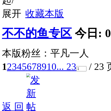
收藏本版
不不的鱼专区
今日:
0
本版粉丝：平凡一人
1
2
3
4
5
6
7
8
9
10
... 23
/ 23
返 回