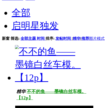
全部
启明星独发
新窗
筛选:
全部主题
时间
排序:
发帖时间
|
精华
|
推荐
图片模式
精华
不不的鱼——墨镜白丝车模。
【12p】