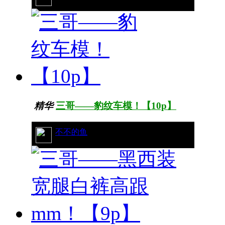
精华
三哥——豹纹车模！【10p】
53/9542
不不的鱼