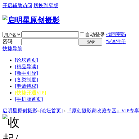
开启辅助访问
切换到窄版
找回密码
自动登录
密码
快速注册
登录
快捷导航
[论坛首页]
[精品导读]
[新手引导]
[各类制度]
[申请特权]
[快捷开通VIP]
[手机版首页]
启明星原创摄影
»
[论坛首页]
›
『原创摄影家收藏专区』VIP专