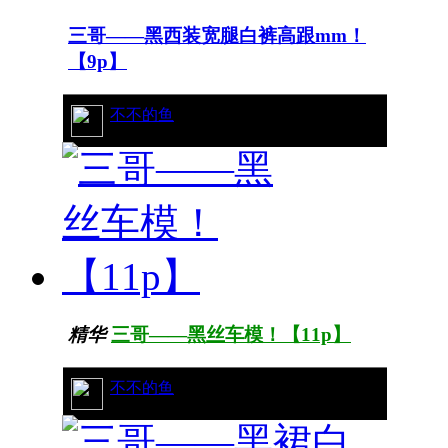
三哥——黑西装宽腿白裤高跟mm！
【9p】
72/11289
不不的鱼
精华
三哥——黑丝车模！【11p】
43/9880
不不的鱼