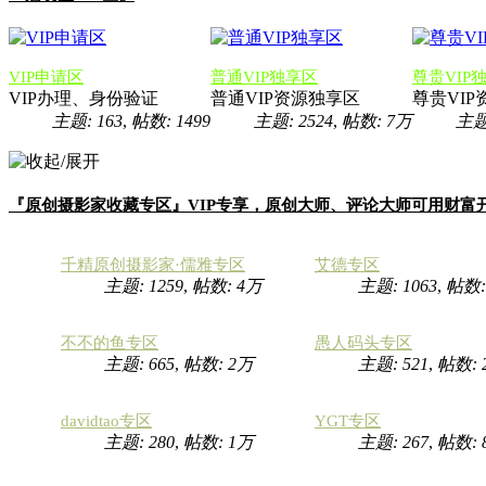
VIP申请区
普通VIP独享区
尊贵VIP
VIP办理、身份验证
普通VIP资源独享区
尊贵VI
主题: 163
,
帖数: 1499
主题: 2524
,
帖数:
7万
主题:
『原创摄影家收藏专区』VIP专享，原创大师、评论大师可用财富
千精原创摄影家·儒雅专区
艾德专区
主题: 1259
,
帖数:
4万
主题: 1063
,
帖数
不不的鱼专区
愚人码头专区
主题: 665
,
帖数:
2万
主题: 521
,
帖数:
davidtao专区
YGT专区
主题: 280
,
帖数:
1万
主题: 267
,
帖数: 