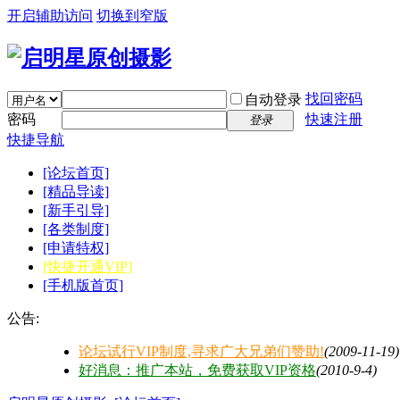
开启辅助访问
切换到窄版
找回密码
自动登录
密码
快速注册
登录
快捷导航
[论坛首页]
[精品导读]
[新手引导]
[各类制度]
[申请特权]
[快捷开通VIP]
[手机版首页]
公告:
论坛试行VIP制度,寻求广大兄弟们赞助!
(2009-11-19)
好消息：推广本站，免费获取VIP资格
(2010-9-4)