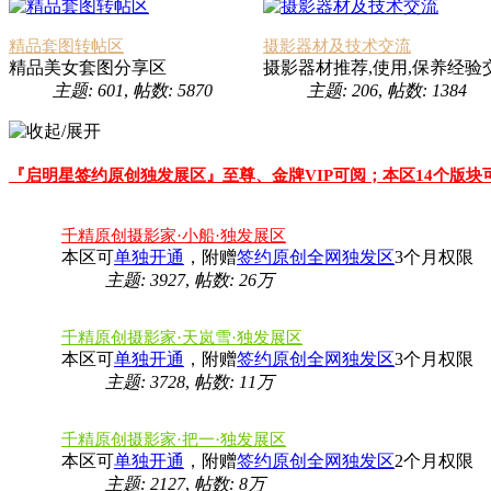
精品套图转帖区
摄影器材及技术交流
精品美女套图分享区
摄影器材推荐,使用,保养经验
主题: 601
,
帖数: 5870
主题: 206
,
帖数: 1384
『启明星签约原创独发展区』至尊、金牌VIP可阅；本区14个版块
千精原创摄影家·小船·独发展区
本区可
单独开通
，附赠
签约原创全网独发区
3个月权限
主题: 3927
,
帖数:
26万
千精原创摄影家·天岚雪·独发展区
本区可
单独开通
，附赠
签约原创全网独发区
3个月权限
主题: 3728
,
帖数:
11万
千精原创摄影家·把一·独发展区
本区可
单独开通
，附赠
签约原创全网独发区
2个月权限
主题: 2127
,
帖数:
8万