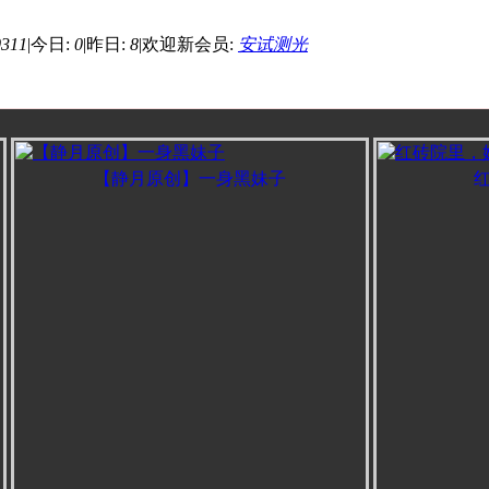
0311
|
今日:
0
|
昨日:
8
|
欢迎新会员:
安试测光
【静月原创】一身黑妹子
红砖