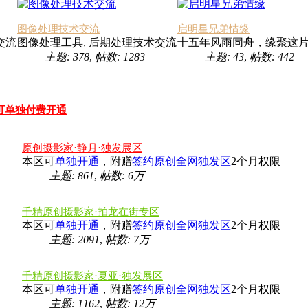
图像处理技术交流
启明星兄弟情缘
交流
图像处理工具, 后期处理技术交流
十五年风雨同舟，缘聚这
主题: 378
,
帖数: 1283
主题: 43
,
帖数: 442
可单独付费开通
原创摄影家·静月·独发展区
本区可
单独开通
，附赠
签约原创全网独发区
2个月权限
主题: 861
,
帖数:
6万
千精原创摄影家·拍龙在街专区
本区可
单独开通
，附赠
签约原创全网独发区
2个月权限
主题: 2091
,
帖数:
7万
千精原创摄影家·夏亚·独发展区
本区可
单独开通
，附赠
签约原创全网独发区
2个月权限
主题: 1162
,
帖数:
12万