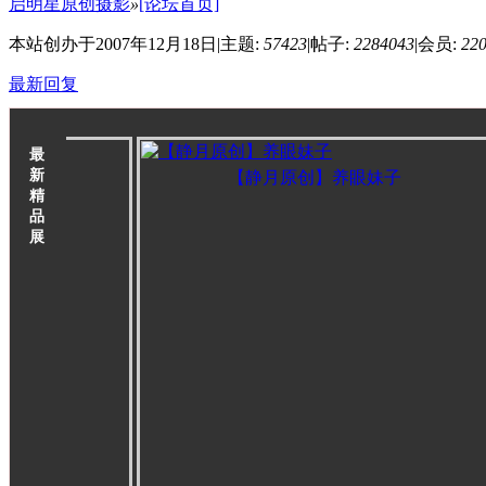
启明星原创摄影
»
[论坛首页]
本站创办于2007年12月18日
|
主题:
57423
|
帖子:
2284043
|
会员:
22
最新回复
最
新
孩
【静月原创】养眼妹子
精
品
展