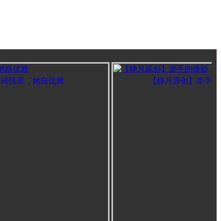
院里，她自优雅
【静月原创】牵手的倩