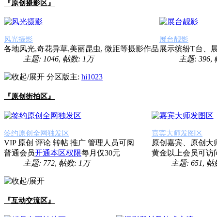
『原创摄影区』
风光摄影
展台靓影
各地风光,奇花异草,美丽昆虫, 微距等摄影作品
展示缤纷T台、
主题: 1046
,
帖数:
1万
主题: 396
,
分区版主:
hi1023
『原创街拍区』
签约原创全网独发区
嘉宾大师发图区
VIP 原创 评论 转帖 推广 管理人员可阅
原创嘉宾、原创大
普通会员
开通本区权限
每月仅30元
黄金以上会员可访
主题: 772
,
帖数:
1万
主题: 651
,
帖数
『互动交流区』