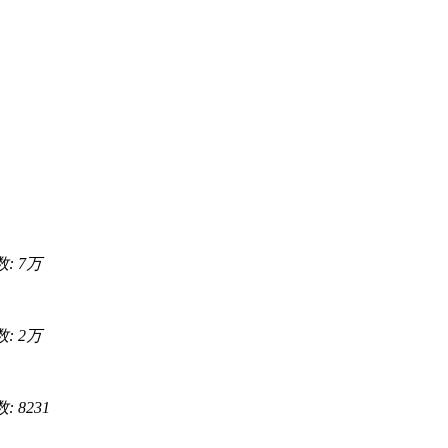
数:
7万
数:
2万
: 8231