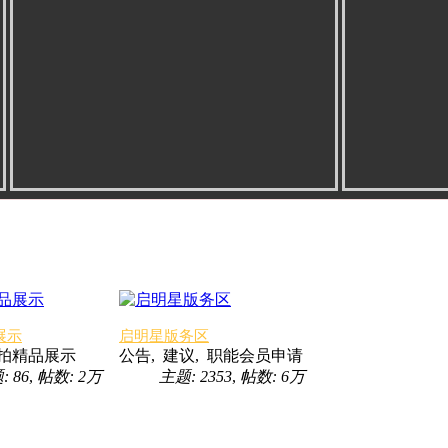
展示
启明星版务区
拍精品展示
公告, 建议, 职能会员申请
: 86
,
帖数:
2万
主题: 2353
,
帖数:
6万