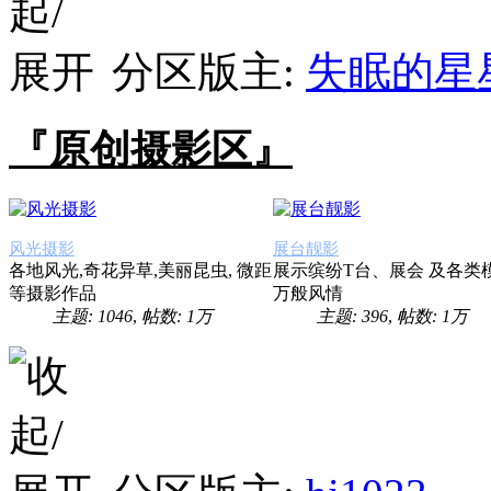
分区版主:
失眠的星
『原创摄影区』
风光摄影
展台靓影
各地风光,奇花异草,美丽昆虫, 微距
展示缤纷T台、展会 及各类
等摄影作品
万般风情
主题: 1046
,
帖数:
1万
主题: 396
,
帖数:
1万