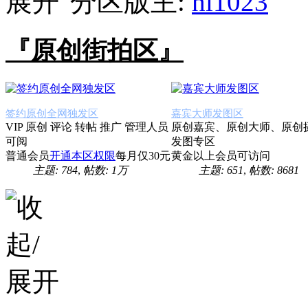
分区版主:
hi1023
『原创街拍区』
签约原创全网独发区
嘉宾大师发图区
VIP 原创 评论 转帖 推广 管理人员
原创嘉宾、原创大师、原创
可阅
发图专区
普通会员
开通本区权限
每月仅30元
黄金以上会员可访问
主题: 784
,
帖数:
1万
主题: 651
,
帖数: 8681