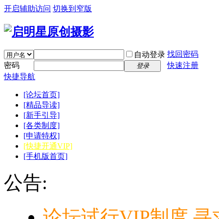
开启辅助访问
切换到窄版
找回密码
自动登录
密码
快速注册
登录
快捷导航
[论坛首页]
[精品导读]
[新手引导]
[各类制度]
[申请特权]
[快捷开通VIP]
[手机版首页]
公告:
论坛试行VIP制度,