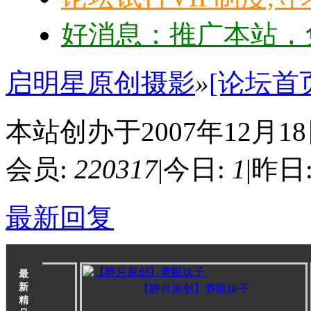
好消息：推广本站，免
启明星原创摄影
»
[论坛首
本站创办于2007年12月1
会员:
220317
|
今日:
1
|
昨日
最新回复
最
新
【静月原创】养眼妹子
精