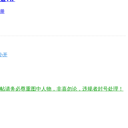
册
小开
帖请务必尊重图中人物，非喜勿论，违规者封号处理！