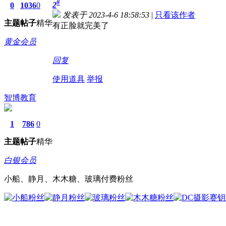
#
2
0
1036
0
发表于 2023-4-6 18:58:53
|
只看该作者
主题
帖子
精华
有正脸就完美了
黄金会员
回复
使用道具
举报
智博教育
1
786
0
主题
帖子
精华
白银会员
小船、静月、木木糖、玻璃付费粉丝