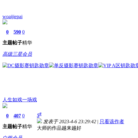
woaijiepai
0
590
0
主题
帖子
精华
高级三星会员
人生如戏一场戏
#
5
0
407
0
发表于 2023-4-6 23:29:42
|
只看该作者
主题
帖子
精华
大师的作品越来越好
白银会员