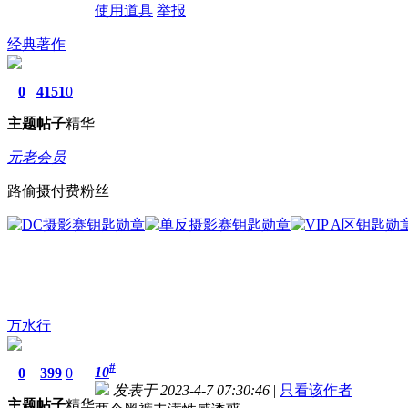
使用道具
举报
经典著作
0
4151
0
主题
帖子
精华
元老会员
路偷摄付费粉丝
万水行
#
10
0
399
0
发表于 2023-4-7 07:30:46
|
只看该作者
主题
帖子
精华