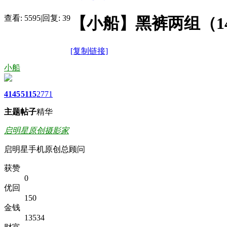
查看:
5595
|
回复:
39
【小船】黑裤两组（1
[复制链接]
小船
4145
5115
2771
主题
帖子
精华
启明星原创摄影家
启明星手机原创总顾问
获赞
0
优回
150
金钱
13534