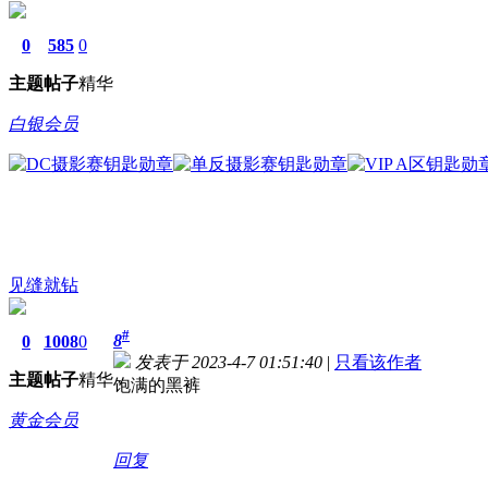
0
585
0
主题
帖子
精华
白银会员
见缝就钻
#
8
0
1008
0
发表于 2023-4-7 01:51:40
|
只看该作者
主题
帖子
精华
饱满的黑裤
黄金会员
回复