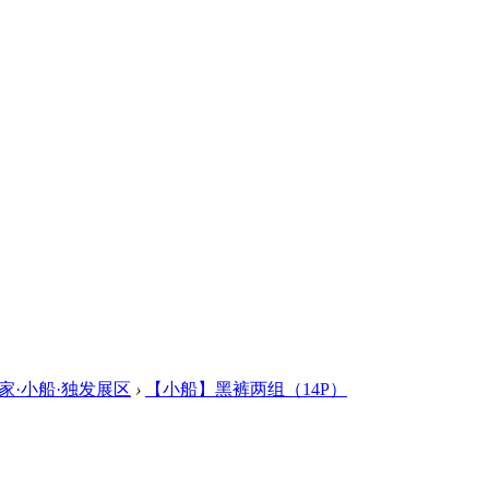
家·小船·独发展区
›
【小船】黑裤两组（14P）