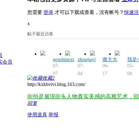
您需要
登录
才可以下载或查看，没有帐号？
快速注
x
帖子最近访客
genshinexpert
zhoujiayi
撒大大
我是
07-
07-
06-
05-
07
04
17
06
收藏
2
http://kxkbvivi.blog.163.com/
街拍是展现街头人物真实美感的高雅艺术，回
回复
使用道具
举报