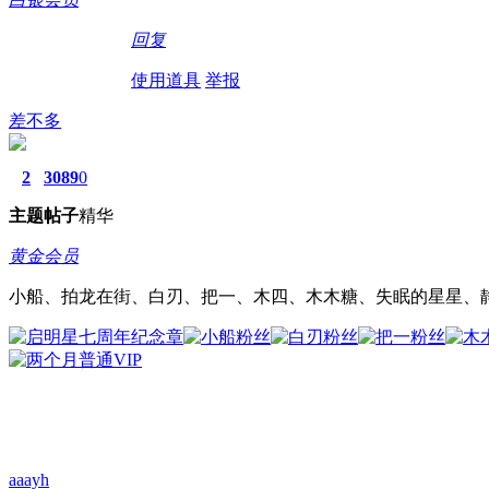
回复
使用道具
举报
差不多
2
3089
0
主题
帖子
精华
黄金会员
小船、拍龙在街、白刃、把一、木四、木木糖、失眠的星星、
aaayh