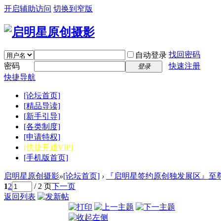
开启辅助访问
切换到窄版
找回密码
自动登录
密码
快速注册
登录
快捷导航
[论坛首页]
[精品导读]
[新手引导]
[各类制度]
[申请特权]
[快捷开通VIP]
[手机版首页]
启明星原创摄影
»
[论坛首页]
›
『启明星签约原创独发展区』至尊
1
2
/ 2 页
下一页
返回列表