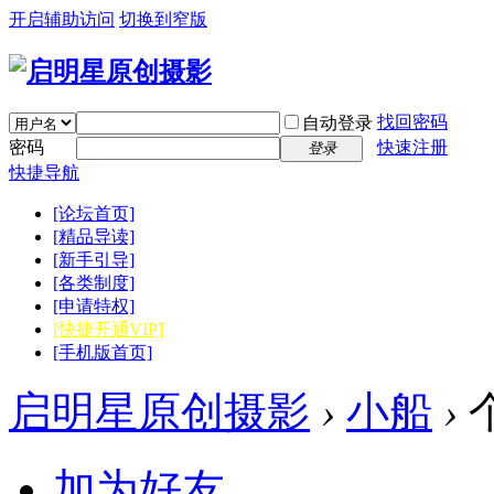
开启辅助访问
切换到窄版
找回密码
自动登录
密码
快速注册
登录
快捷导航
[论坛首页]
[精品导读]
[新手引导]
[各类制度]
[申请特权]
[快捷开通VIP]
[手机版首页]
启明星原创摄影
›
小船
›
加为好友