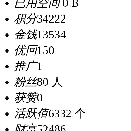
已用空间
0 B
积分
34222
金钱
13534
优回
150
推广
1
粉丝
80 人
获赞
0
活跃值
6332 个
财富
52486