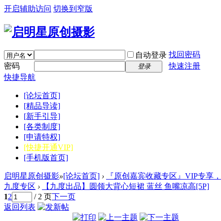
开启辅助访问
切换到窄版
找回密码
自动登录
密码
快速注册
登录
快捷导航
[论坛首页]
[精品导读]
[新手引导]
[各类制度]
[申请特权]
[快捷开通VIP]
[手机版首页]
启明星原创摄影
»
[论坛首页]
›
『原创嘉宾收藏专区』VIP专享
九度专区
›
【九度出品】圆领大背心短裙 蓝丝 鱼嘴凉高[5P]
1
2
/ 2 页
下一页
返回列表