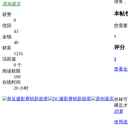
游客，
原创嘉宾
本帖
获赞
0
您需
优回
43
x
金钱
46
评分
财富
1216
活跃值
1
0 个
查看全
阅读权限
100
在线时间
20 小时
丝袜可
裸足才
回复
使用道