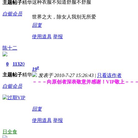
这种衣服不知道舒服不舒服
主题
帖子
精华
白银会员
世界之大，除女人我别无所爱
回复
使用道具
举报
陈十二
0
1132
0
#
19
主题
帖子
精华
发表于 2010-7-27 15:26:43
|
只看该作者
－－－向原创者深表敬意并感谢！VIP敬上－－
白银会员
回复
使用道具
举报
日全食