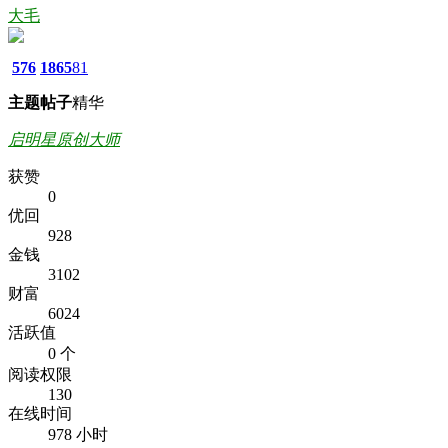
大毛
576
1865
81
主题
帖子
精华
启明星原创大师
获赞
0
优回
928
金钱
3102
财富
6024
活跃值
0 个
阅读权限
130
在线时间
978 小时