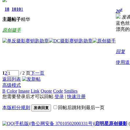
18
1010
1
#
20
发表于
主题
帖子
精华
蓝色丝
漂亮的
原创摄手
回复
使用道
1
2
/ 2 页
下一页
返回列表
高级模式
B
Color
Image
Link
Quote
Code
Smilies
您需要登录后才可以回帖
登录
|
快速注册
本版积分规则
回帖后跳转到最后一页
发表回复
|
手机版
|
(鲁公网安备 37010502000331号)
|
启明星原创摄影