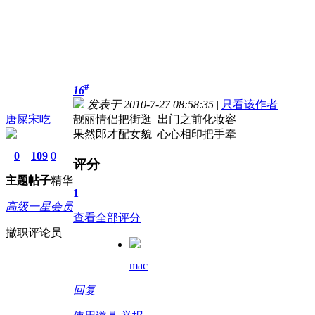
#
16
发表于 2010-7-27 08:58:35
|
只看该作者
唐屎宋吃
靓丽情侣把街逛 出门之前化妆容
果然郎才配女貌 心心相印把手牵
0
109
0
评分
主题
帖子
精华
1
高级一星会员
查看全部评分
撤职评论员
mac
回复