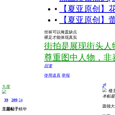
•
【夏亚原创】花
•
【夏亚原创】蕾
丝袜可以掩盖缺点
裸足才能体现真实
街拍是展现街头人
尊重图中人物，非
回复
使用道具
举报
#
2
九度
楼
本帖最后由
39
209
24
圆领大
主题
帖子
精华