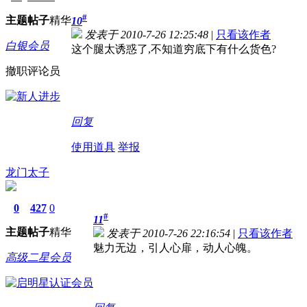
#
主题
帖子
精华
10
发表于 2010-7-26 12:25:48
|
只看该作者
白银会员
这个腿太诱惑了,不知道穷底下有什么货色?
撤职评论员
回复
使用道具
举报
龙门太子
0
427
0
#
11
主题
帖子
精华
发表于 2010-7-26 22:16:54
|
只看该作者
魅力无边，引人心扉，动人心魄。
高级二星会员