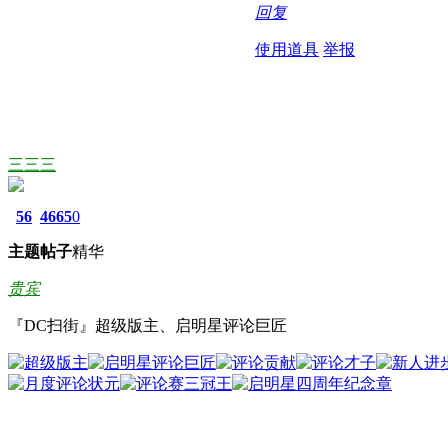
回复
使用道具
举报
三三三
56
4665
0
主题
帖子
精华
贵宾
『DC扫街』超级版主、启明星评论巨匠