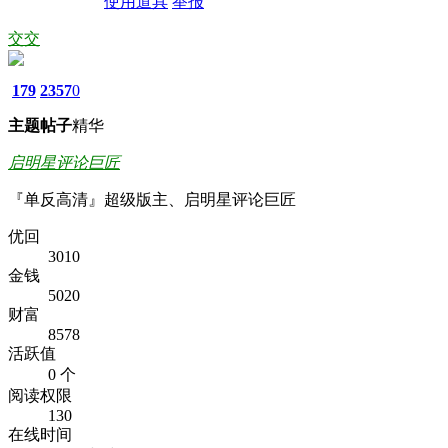
使用道具
举报
交交
179
2357
0
主题
帖子
精华
启明星评论巨匠
『单反高清』超级版主、启明星评论巨匠
优回
3010
金钱
5020
财富
8578
活跃值
0 个
阅读权限
130
在线时间