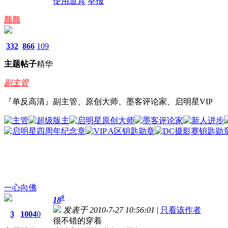
使用道具
举报
颜颜
332
866
109
主题
帖子
精华
副主管
『单反高清』副主管、原创大师、墨客评论家、启明星VIP
一心向佛
#
18
发表于 2010-7-27 10:56:01
|
只看该作者
3
1004
0
很不错的穿着