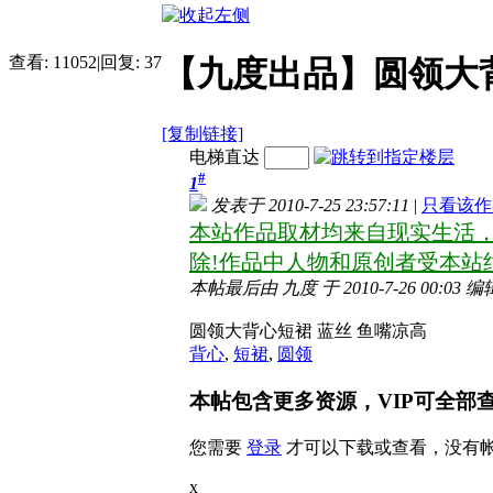
查看:
11052
|
回复:
37
【九度出品】圆领大背心
[复制链接]
电梯直达
#
1
发表于 2010-7-25 23:57:11
|
只看该作
本站作品取材均来自现实生活
除!作品中人物和原创者受本站
本帖最后由 九度 于 2010-7-26 00:03 编
圆领大背心短裙 蓝丝 鱼嘴凉高
背心
,
短裙
,
圆领
本帖包含更多资源，VIP可全部
您需要
登录
才可以下载或查看，没有
x