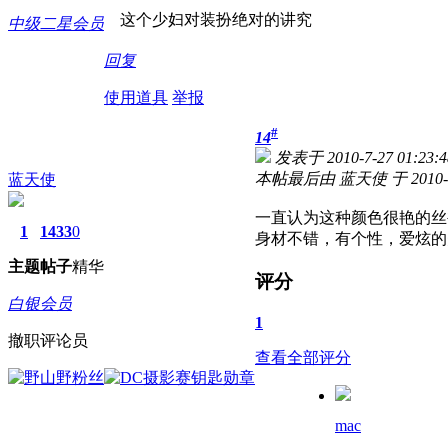
这个少妇对装扮绝对的讲究
中级二星会员
回复
使用道具
举报
#
14
发表于 2010-7-27 01:23:4
本帖最后由 蓝天使 于 2010-7-
蓝天使
一直认为这种颜色很艳的丝
1
1433
0
身材不错，有个性，爱炫的
主题
帖子
精华
评分
白银会员
1
撤职评论员
查看全部评分
mac