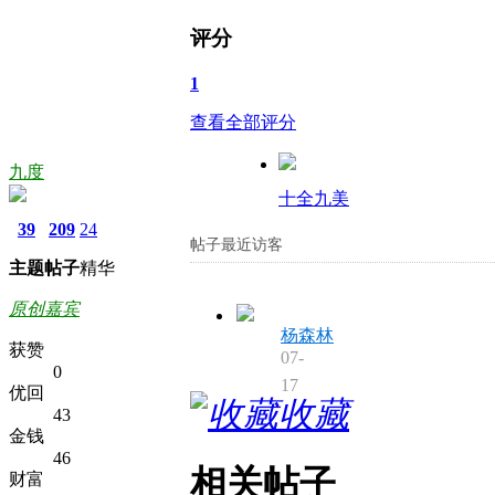
评分
1
查看全部评分
九度
十全九美
39
209
24
帖子最近访客
主题
帖子
精华
原创嘉宾
杨森林
获赞
07-
0
17
优回
收藏
43
金钱
46
相关帖子
财富