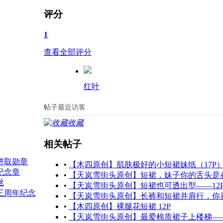
评分
1
查看全部评分
红叶
帖子最近访客
收藏
相关帖子
•
【木四原创】肌肤极好的小短裙妹纸（17P
•
【天岚雪街头原创】短裙，妹子你的舌头是在
•
【天岚雪街头原创】短裙也可透出型——12
•
【天岚雪街头原创】长裤和短裙并肩行，你喜
•
【木四原创】裸腿花短裙 12P
•
【天岚雪街头原创】最爱棉质裙子上楼梯——