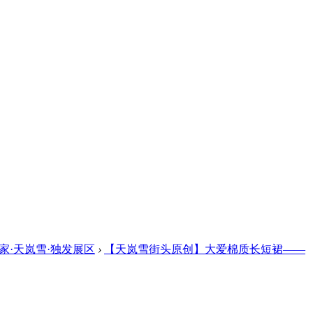
家·天岚雪·独发展区
›
【天岚雪街头原创】大爱棉质长短裙——