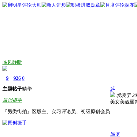
临风静听
9
926
0
#
主题
帖子
精华
3
发表于 2017
原创摄手
美女美靓丽
『另类街拍』区版主、实习评论员、初级原创会员
回复