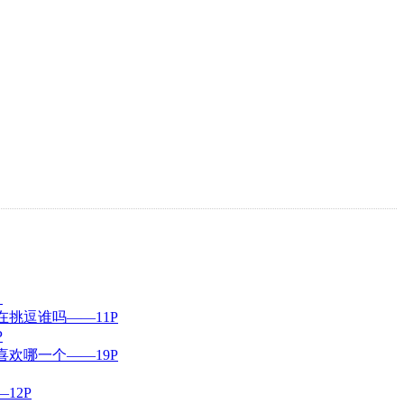
）
挑逗谁吗——11P
P
欢哪一个——19P
12P