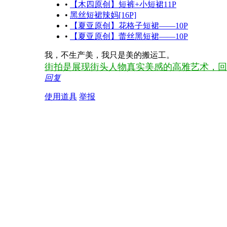
•
【木四原创】短裤+小短裙11P
•
黑丝短裙辣妈[16P]
•
【夏亚原创】花格子短裙——10P
•
【夏亚原创】蕾丝黑短裙——10P
我，不生产美，我只是美的搬运工。
街拍是展现街头人物真实美感的高雅艺术，回
回复
使用道具
举报