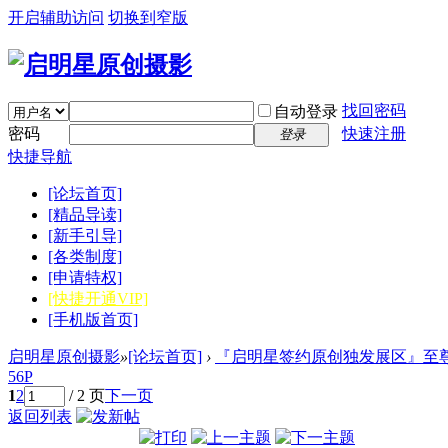
开启辅助访问
切换到窄版
找回密码
自动登录
密码
快速注册
登录
快捷导航
[论坛首页]
[精品导读]
[新手引导]
[各类制度]
[申请特权]
[快捷开通VIP]
[手机版首页]
启明星原创摄影
»
[论坛首页]
›
『启明星签约原创独发展区』至尊
56P
1
2
/ 2 页
下一页
返回列表