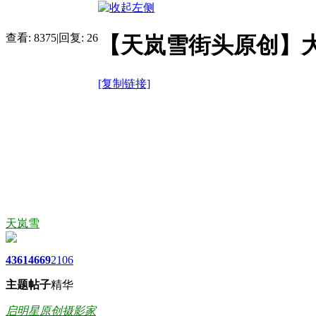
查看:
8375
|
回复:
26
【天岚雪街头原创】大
[复制链接]
天岚雪
4361
4669
2106
主题
帖子
精华
启明星原创摄影家