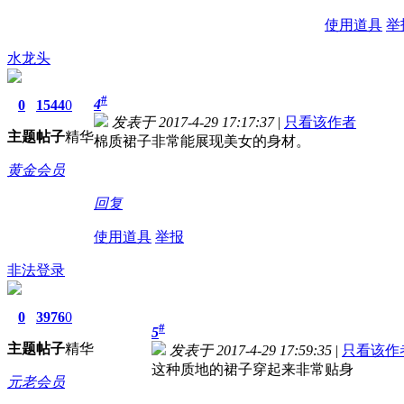
使用道具
举
水龙头
#
4
0
1544
0
发表于 2017-4-29 17:17:37
|
只看该作者
主题
帖子
精华
棉质裙子非常能展现美女的身材。
黄金会员
回复
使用道具
举报
非法登录
0
3976
0
#
5
主题
帖子
精华
发表于 2017-4-29 17:59:35
|
只看该作
这种质地的裙子穿起来非常贴身
元老会员