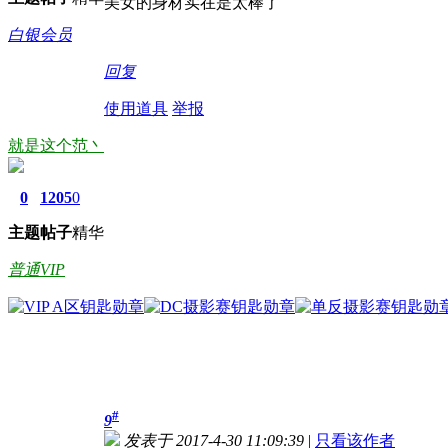
美女的身材实在是太棒了
白银会员
回复
使用道具
举报
就是这个范丶
0
1205
0
主题
帖子
精华
普通VIP
#
9
发表于 2017-4-30 11:09:39
|
只看该作者