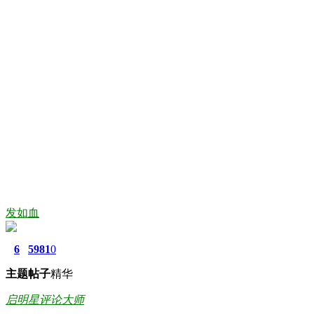
发如血
6
5981
0
主题
帖子
精华
启明星评论大师