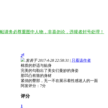
帖请务必尊重图中人物，非喜勿论，违规者封号处理！
#
2
发表于 2017-4-28 22:58:31
|
只看该作者
棉质的舒适与贴身
完美的勾勒出了美女们曼妙的身姿
那凹凸有致的身材
紧俏的臀部，无一不在展示着性感迷人的一面
阿发评分：7分
评分
1