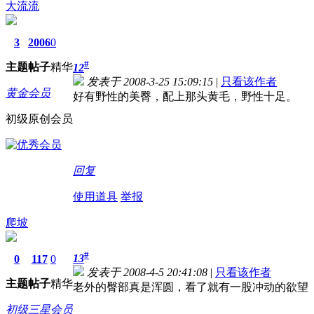
大流流
3
2006
0
#
主题
帖子
精华
12
发表于 2008-3-25 15:09:15
|
只看该作者
黄金会员
好有野性的美臀，配上那头黄毛，野性十足。
初级原创会员
回复
使用道具
举报
爬坡
#
13
0
117
0
发表于 2008-4-5 20:41:08
|
只看该作者
主题
帖子
精华
老外的臀部真是浑圆，看了就有一股冲动的欲望
初级三星会员