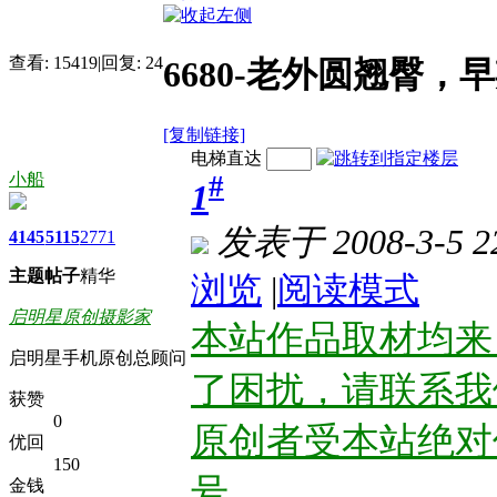
查看:
15419
|
回复:
24
6680-老外圆翘臀，
[复制链接]
电梯直达
小船
#
1
发表于 2008-3-5 22
4145
5115
2771
主题
帖子
精华
浏览
|
阅读模式
启明星原创摄影家
本站作品取材均来
启明星手机原创总顾问
了困扰，请联系我
获赞
0
原创者受本站绝对
优回
150
号。
金钱