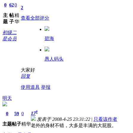
0
62
0
2
主
帖
精
查看全部评分
题
子
华
初级二
碧海
星会员
愚人码头
大家好
回复
使用道具
举报
明天
#
17
0
59
0
发表于 2008-4-25 23:31:22
|
只看该作者
主题
帖子
精华
老外的身材不错，大多是丰满的大屁股。