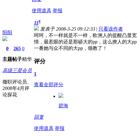
使用道具
举报
#
11
发表于 2008-3-25 09:12:33
|
只看该作者
阳阳
呵呵，不一样就是不一样，欧洲人的提醒凸显宽
情，最惹眼的还是那硕大的pp，这么撩人的大
一番她与众不同的大pp，领教了！
0
265
0
主题
帖子
精华
评分
高级三星会员
1
撤职评论员、
查看全部评分
2008年4月评
论探花
碧海
回复
使用道具
举报