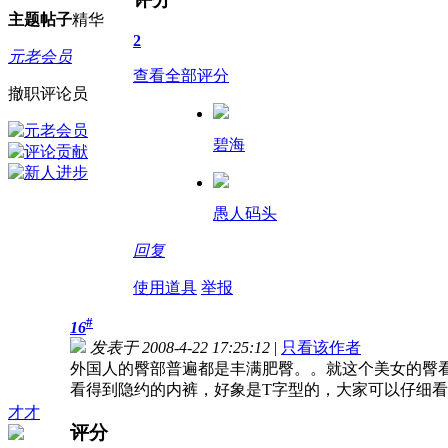
主题
帖子
精华
2
元老会员
查看全部评分
撤职评论员
碧海
愚人码头
回复
使用道具
举报
#
16
发表于 2008-4-22 17:25:12
|
只看该作者
外国人的臀部普遍都是丰满肥臀。。就这个美女的臀
看得到隐约的内裤，好象是T字型的，大家可以仔细
才才
评分