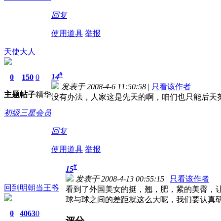
回复
使用道具
举报
天使大人
#
14
0
150
0
发表于 2008-4-6 11:50:58
|
只看该作者
主题
帖子
精华
没有办法，人家这是先天的啊，咱们也只能后天
初级三星会员
回复
使用道具
举报
#
15
发表于 2008-4-13 00:55:15
|
只看该作者
回到明朝当王爷
看到了外国美女的挺，翘，肥，紧的美臀，
球与球之间的差距就这么大呢，我们要认真
0
4063
0
评分