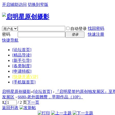
开启辅助访问
切换到窄版
找回密码
自动登录
密码
快速注册
登录
快捷导航
[论坛首页]
[精品导读]
[新手引导]
[各类制度]
[申请特权]
[快捷开通VIP]
[手机版首页]
启明星原创摄影
»
[论坛首页]
›
『启明星签约原创独发展区』至尊
发展区
›
6680-老外圆翘臀，早期作品（10P）
1
2
/ 2 页
下一页
返回列表