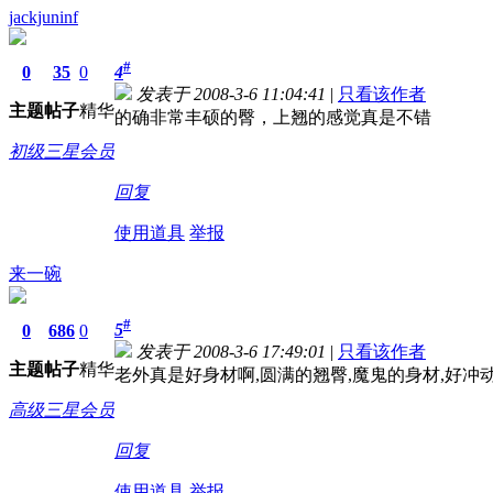
jackjuninf
#
0
35
0
4
发表于 2008-3-6 11:04:41
|
只看该作者
主题
帖子
精华
的确非常丰硕的臀，上翘的感觉真是不错
初级三星会员
回复
使用道具
举报
来一碗
#
5
0
686
0
发表于 2008-3-6 17:49:01
|
只看该作者
主题
帖子
精华
老外真是好身材啊,圆满的翘臀,魔鬼的身材,好冲动
高级三星会员
回复
使用道具
举报