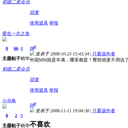
初级二星会员
回复
使用道具
举报
爱在一念之差
#
18
0
66
0
发表于 2008-10-23 15:43:34
|
只看该作者
主题
帖子
精华
外国MM就是丰满，哪里都是！臀部就更不用说
初级二星会员
回复
使用道具
举报
小乌龟
#
19
发表于 2008-11-11 19:04:38
|
只看该作者
0
2
0
不喜欢
主题
帖子
精华