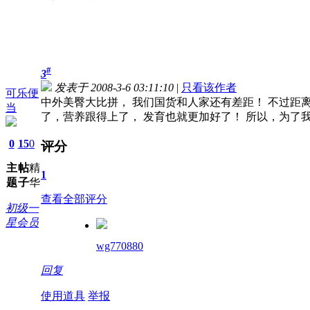
#
3
发表于 2008-3-6 03:11:10
|
只看该作者
可乐便
中外美臀大比拼， 我们国货和人家还有差距！ 不过距
当
了，营养跟得上了， 发育也就更加好了！ 所以，为了
0
15
0
评分
主
帖
精
1
题
子
华
查看全部评分
初级一
星会员
wg770880
回复
使用道具
举报