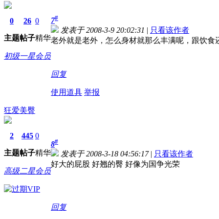
#
7
0
26
0
发表于 2008-3-9 20:02:31
|
只看该作者
主题
帖子
精华
老外就是老外，怎么身材就那么丰满呢，跟饮食
初级一星会员
回复
使用道具
举报
狂爱美臀
2
445
0
#
8
主题
帖子
精华
发表于 2008-3-18 04:56:17
|
只看该作者
好大的屁股 好翘的臀 好像为国争光荣
高级二星会员
回复