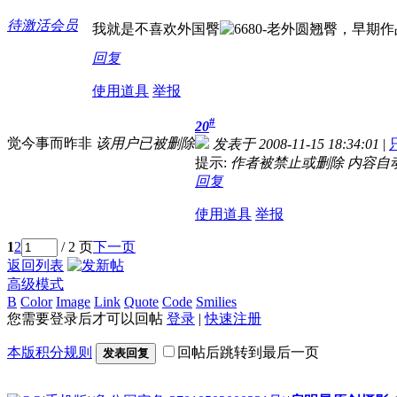
待激活会员
我就是不喜欢外国臀
回复
使用道具
举报
#
20
觉今事而昨非
该用户已被删除
发表于 2008-11-15 18:34:01
|
提示:
作者被禁止或删除 内容自
回复
使用道具
举报
1
2
/ 2 页
下一页
返回列表
高级模式
B
Color
Image
Link
Quote
Code
Smilies
您需要登录后才可以回帖
登录
|
快速注册
本版积分规则
回帖后跳转到最后一页
发表回复