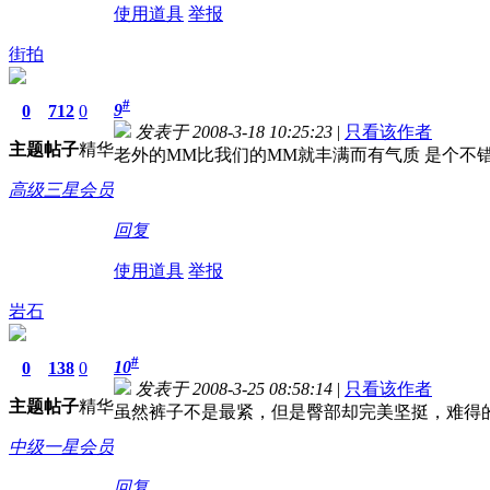
使用道具
举报
街拍
#
9
0
712
0
发表于 2008-3-18 10:25:23
|
只看该作者
主题
帖子
精华
老外的MM比我们的MM就丰满而有气质 是个不
高级三星会员
回复
使用道具
举报
岩石
#
10
0
138
0
发表于 2008-3-25 08:58:14
|
只看该作者
主题
帖子
精华
虽然裤子不是最紧，但是臀部却完美坚挺，难得
中级一星会员
回复