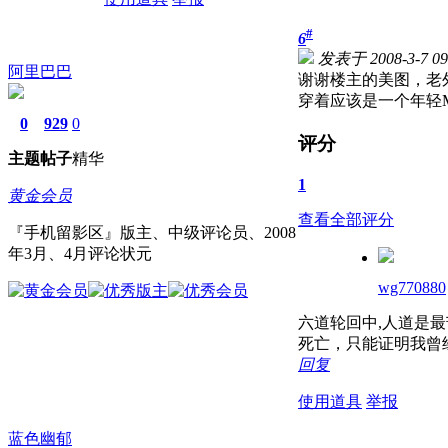
#
6
发表于 2008-3-7 09
阿里巴巴
谢谢楼主的美图，老
穿着应该是一个年轻
0
929
0
评分
主题
帖子
精华
1
黄金会员
查看全部评分
『手机留影区』版主、中级评论员、2008
年3月、4月评论状元
wg770880
六道轮回中,人道是最
死亡，只能证明我曾
回复
使用道具
举报
蓝色幽郁