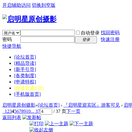
开启辅助访问
切换到窄版
找回密码
自动登录
密码
快速注册
登录
快捷导航
[论坛首页]
[精品导读]
[新手引导]
[各类制度]
[申请特权]
[快捷开通VIP]
[手机版首页]
启明星原创摄影
»
[论坛首页]
›
『启明星迎宾区』游客可见
›
启
1
2
3
4
5
6
7
8
9
10
... 37
/ 37 页
下一页
返回列表