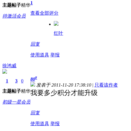
1
主题
帖子
精华
查看全部评分
待激活会员
红叶
回复
使用道具
举报
徐鸿威
#
80
1
3
0
发表于 2011-11-20 17:38:10
|
只看该作者
主题
帖子
精华
我要多少积分才能升级
初级一星会员
回复
使用道具
举报