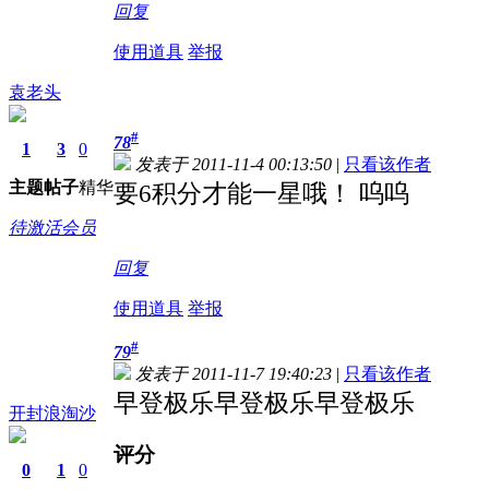
回复
使用道具
举报
袁老头
#
78
1
3
0
发表于 2011-11-4 00:13:50
|
只看该作者
主题
帖子
精华
要6积分才能一星哦！ 呜呜
待激活会员
回复
使用道具
举报
#
79
发表于 2011-11-7 19:40:23
|
只看该作者
早登极乐早登极乐早登极乐
开封浪淘沙
评分
0
1
0