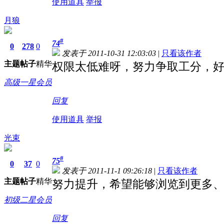
使用道具
举报
月狼
#
74
0
278
0
发表于 2011-10-31 12:03:03
|
只看该作者
主题
帖子
精华
权限太低难呀，努力争取工分，
高级一星会员
回复
使用道具
举报
光束
#
75
0
37
0
发表于 2011-11-1 09:26:18
|
只看该作者
主题
帖子
精华
努力提升，希望能够浏览到更多
初级二星会员
回复