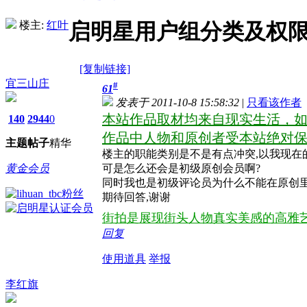
楼主:
红叶
启明星用户组分类及权
[复制链接]
宜三山庄
#
61
发表于 2011-10-8 15:58:32
|
只看该作者
本站作品取材均来自现实生活，如
140
2944
0
作品中人物和原创者受本站绝对
主题
帖子
精华
楼主的职能类别是不是有点冲突,以我现在的积
黄金会员
可是怎么还会是初级原创会员啊?
同时我也是初级评论员为什么不能在原创里
期待回答,谢谢
街拍是展现街头人物真实美感的高雅
回复
使用道具
举报
李红旗