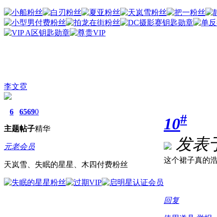
李文霓
6
6569
0
#
10
主题
帖子
精华
发表于 
元老会员
这个裙子真的浩
天岚雪、失眠的星星、木四付费粉丝
回复