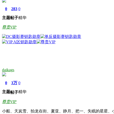
0
283
0
主题
帖子
精华
尊贵VIP
daikags
0
3万
0
主题
精华
帖子
尊贵VIP
小船、天岚雪、拍龙在街、夏亚、静月、把一、失眠的星星、