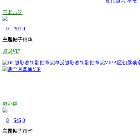
使用道具
举报
王老吉呀
0
701
0
主题
帖子
精华
普通VIP
俯卧撑
0
545
0
主题
帖子
精华