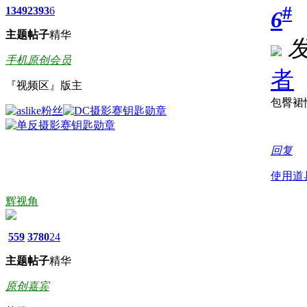
#
1349
2393
6
6
主题
帖子
精华
发
手机原创会员
者
『视频区』版主
包臀裙
回复
使用道
辉视角
559
3780
24
主题
帖子
精华
原创嘉宾