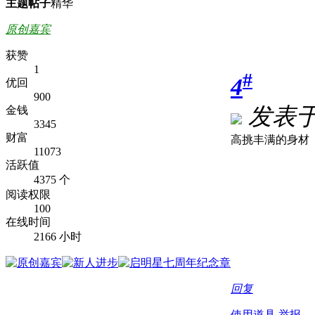
主题
帖子
精华
原创嘉宾
获赞
1
#
4
优回
900
发表于 2
金钱
3345
财富
高挑丰满的身材
11073
活跃值
4375 个
阅读权限
100
在线时间
2166 小时
回复
使用道具
举报