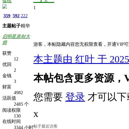
弧线
1
359
592
222
主题
帖子
精华
启明星原创大
师
游客，本帖隐藏内容您无权限查看，开通VIP
获赞
本主题由 红叶 于 2025-1
12
优回
2
本帖包含更多资源，V
金钱
3
财富
4982
您需要
登录
才可以下
活跃值
2485 个
阅读权限
x
130
在线时间
帖子最近访客
3344 小时