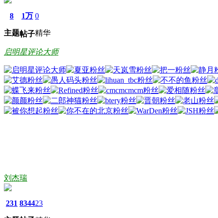
8
1万
0
主题
精华
帖子
启明星评论大师
刘杰瑞
231
8344
23