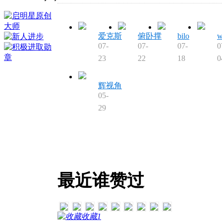
爱克斯
俯卧撑
bilo
w
07-
07-
07-
0
23
22
18
0
辉视角
05-
29
最近谁赞过
收藏
1