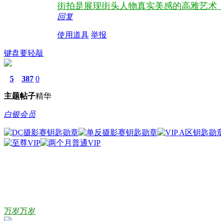
街拍是展现街头人物真实美感的高雅艺术
回复
使用道具
举报
键盘要轻敲
5
387
0
主题
帖子
精华
白银会员
万岁万岁