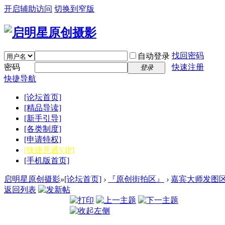
开启辅助访问
切换到窄版
找回密码
自动登录
密码
快速注册
登录
快捷导航
[论坛首页]
[精品导读]
[新手引导]
[各类制度]
[申请特权]
[快捷开通VIP]
[手机版首页]
启明星原创摄影
»
[论坛首页]
›
『原创街拍区』
›
嘉宾大师发图
返回列表