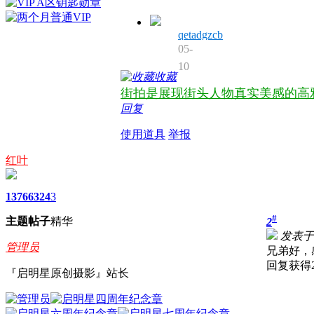
qetadgzcb
05-
10
收藏
街拍是展现街头人物真实美感的高
回复
使用道具
举报
红叶
1376
6324
3
#
主题
帖子
精华
2
发表于 2
管理员
兄弟好，
回复获得
『启明星原创摄影』站长