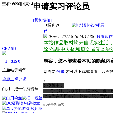
查看:
6090
|
回复:
4
申请实习评论员
[复制链接]
电梯直达
#
1
发表于 2022-6-16 14:12:36
|
只看该作
本站作品取材均来自现实生活
CKASD
除!作品中人物和原创者受本站
游客，您不能查看本帖的隐藏内容
1
315
0
主题
帖子
精华
您需要
登录
才可以下载或查看，没有
高级二星会员
x
各位版主：
白刃、把一付费粉丝
你们好。我刚来启明星不久，但喜欢
批准为实习评论员，我会尽职尽责做好
帖子最近访客