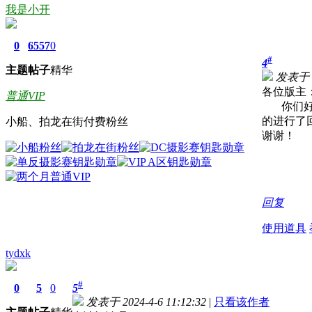
我是小开
0
6557
0
#
4
主题
帖子
精华
发表于 20
各位版主
普通VIP
你们好。
的进行了
小船、拍龙在街付费粉丝
谢谢！
回复
使用道具
tydxk
#
0
5
0
5
发表于 2024-4-6 11:12:32
|
只看该作者