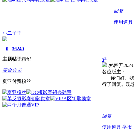
回复
使用道具
小二子子
0
3624
0
#
主题
帖子
精华
3
发表于 2023-6
黄金会员
各位版主：
你们好。我刚
夏亚付费粉丝
行了回复。现
回复
使用道具
举报