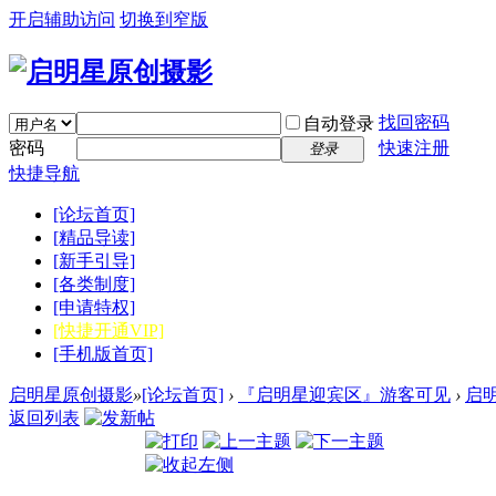
开启辅助访问
切换到窄版
找回密码
自动登录
密码
快速注册
登录
快捷导航
[论坛首页]
[精品导读]
[新手引导]
[各类制度]
[申请特权]
[快捷开通VIP]
[手机版首页]
启明星原创摄影
»
[论坛首页]
›
『启明星迎宾区』游客可见
›
启
返回列表