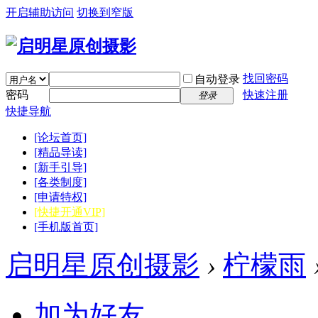
开启辅助访问
切换到窄版
找回密码
自动登录
密码
快速注册
登录
快捷导航
[论坛首页]
[精品导读]
[新手引导]
[各类制度]
[申请特权]
[快捷开通VIP]
[手机版首页]
启明星原创摄影
›
柠檬雨
加为好友