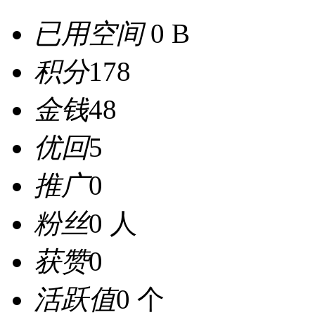
已用空间
0 B
积分
178
金钱
48
优回
5
推广
0
粉丝
0 人
获赞
0
活跃值
0 个