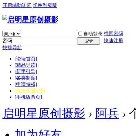
开启辅助访问
切换到窄版
找回密码
自动登录
密码
快速注册
登录
快捷导航
[论坛首页]
[精品导读]
[新手引导]
[各类制度]
[申请特权]
[快捷开通VIP]
[手机版首页]
启明星原创摄影
›
阿兵
›
加为好友