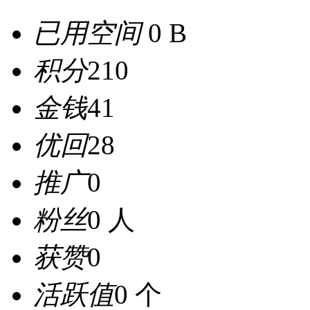
已用空间
0 B
积分
210
金钱
41
优回
28
推广
0
粉丝
0 人
获赞
0
活跃值
0 个