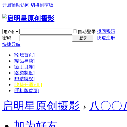
开启辅助访问
切换到窄版
找回密码
自动登录
密码
快速注册
登录
快捷导航
[论坛首页]
[精品导读]
[新手引导]
[各类制度]
[申请特权]
[快捷开通VIP]
[手机版首页]
启明星原创摄影
›
八〇〇
加为好友