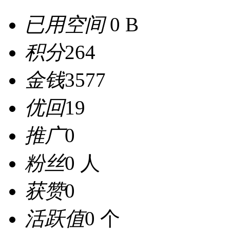
已用空间
0 B
积分
264
金钱
3577
优回
19
推广
0
粉丝
0 人
获赞
0
活跃值
0 个