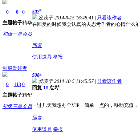
#
507
0
8
0
发表于 2014-9-15 16:48:41
|
只看该作者
主题
帖子
精华
在回复的时候我会认真的去思考作者的心情什么
初级一星会员
回复
使用道具
举报
制服爱好者
#
508
发表于 2014-10-5 11:45:57
|
只看该作者
0
113
0
回复
1#
红叶
主题
帖子
精华
过几天我想办个VIP，简单一点的，移动充值
初级三星会员
回复
使用道具
举报