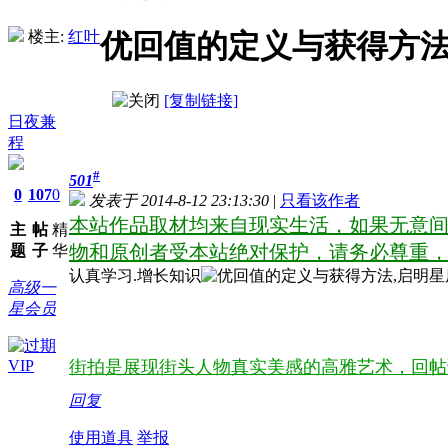
楼主:
红叶
优回值的定义与获得方
[复制链接]
日夜兼
程
#
501
0
107
0
发表于 2014-8-12 23:13:30
|
只看该作者
本站作品取材均来自现实生活，如果无意间
主
帖
精
物和原创者受本站绝对保护，请务必尊重
题
子
华
认真学习.增长知识
高级一
星会员
街拍是展现街头人物真实美感的高雅艺术，回帖
回复
使用道具
举报