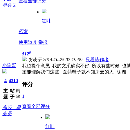
查看全部评分
星会员
红叶
回复
使用道具
举报
#
512
发表于 2014-10-25 07:19:09
|
只看该作者
小狗蛋
我也提个意见 我的文采确实不好 所以有些时候 也
望能理解我们这些 医药鞋子就不知所云的人 谢谢
4
431
0
评分
主
帖
精
1
题
子
华
查看全部评分
高级二星
会员
红叶