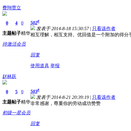
费翔贾立
#
502
0
4
0
发表于 2014-8-18 15:30:57
|
只看该作者
主题
帖子
精华
相互理解，相互支持。优回值是一个附加的得分
待激活会员
回复
使用道具
举报
赵林跃
#
503
0
5
0
发表于 2014-8-21 20:39:19
|
只看该作者
主题
帖子
精华
非常感谢，尊重你的劳动成功赞赞
初级一星会员
回复