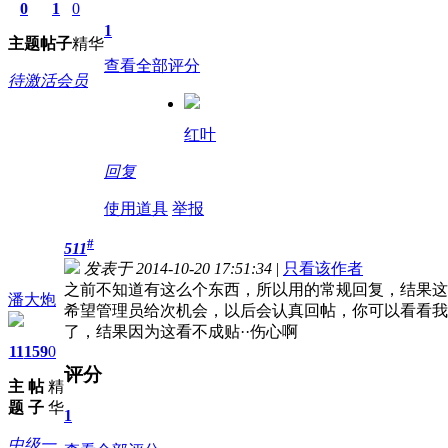
0
1
0
1
主题
帖子
精华
查看全部评分
待激活会员
红叶
回复
使用道具
举报
#
511
发表于 2014-10-20 17:51:34
|
只看该作者
之前不知道有这么个东西，所以用的常规回复，结果这才发
潘大炮
希望管理员给次机会，以后会认真回帖，你可以看看我最
了，结果因为这看不成贴··伤心啊
11
159
0
评分
主
帖
精
题
子
华
1
中级一