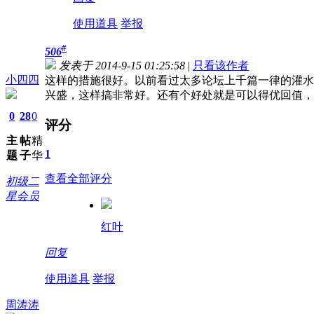
使用道具
举报
#
506
发表于 2014-9-15 01:25:58
|
只看该作者
小四四
这样的措施很好。以前看过太多论坛上千篇一律的灌水
兴盛，这样搞非常好。还有个好处就是可以得优回值，
0
28
0
评分
主
帖
精
1
题
子
华
查看全部评分
初级二
星会员
红叶
回复
使用道具
举报
周涛涛