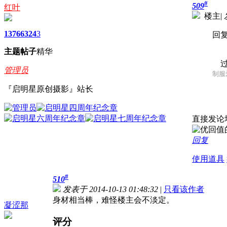
#
509
红叶
楼主
|
1376
6324
3
回复
主题
帖子
精华
过
管理员
制服爱
『启明星原创摄影』站长
直接发论坛
回复
使用道具
#
510
发表于 2014-10-13 01:48:32
|
只看该作者
身材相当棒，难怪楼主会不淡定。
凝涩那
评分