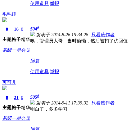
使用道具
举报
毛毛锤
#
504
0
16
0
发表于 2014-8-26 15:34:28
|
只看该作者
主题
帖子
精华
唉，管理员大哥，当时偷懒，然后被扣了优回值
初级一星会员
回复
使用道具
举报
可可儿
#
505
0
21
0
发表于 2014-9-11 17:39:32
|
只看该作者
主题
帖子
精华
明白了，多多学习
初级一星会员
回复