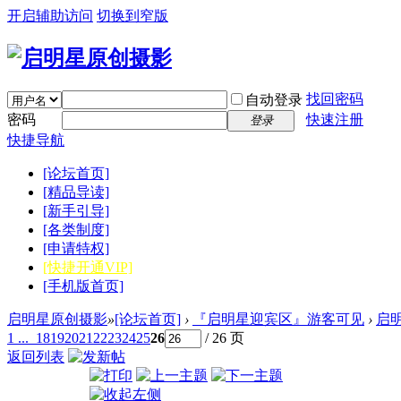
开启辅助访问
切换到窄版
找回密码
自动登录
密码
快速注册
登录
快捷导航
[论坛首页]
[精品导读]
[新手引导]
[各类制度]
[申请特权]
[快捷开通VIP]
[手机版首页]
启明星原创摄影
»
[论坛首页]
›
『启明星迎宾区』游客可见
›
启
1 ...
18
19
20
21
22
23
24
25
26
/ 26 页
返回列表