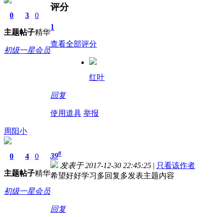
评分
0
3
0
1
主题
帖子
精华
查看全部评分
初级一星会员
红叶
回复
使用道具
举报
周阳小
#
39
0
4
0
发表于 2017-12-30 22:45:25
|
只看该作者
主题
帖子
精华
希望好好学习多回复多发表主题内容
初级一星会员
回复