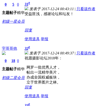
#
31
0
5
0
发表于 2017-12-24 00:43:11
|
只看该作者
主题
帖子
精华
受益匪浅，感谢论坛和坛友！
初级一星会员
回复
使用道具
举报
#
宇哥哥他
32
发表于 2017-12-24 00:49:37
|
只看该作者
祝愿摄影论坛2018年：
0
18
0
网罗一批优秀人才，
主题
帖子
精华
帖出一流精华美片，
办成全国权威板块，
初级二星会员
立于世界图片之林。
回复
使用道具
举报
#
33