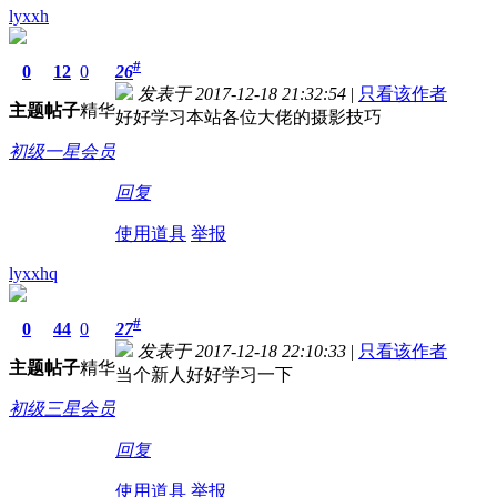
lyxxh
#
0
12
0
26
发表于 2017-12-18 21:32:54
|
只看该作者
主题
帖子
精华
好好学习本站各位大佬的摄影技巧
初级一星会员
回复
使用道具
举报
lyxxhq
#
0
44
0
27
发表于 2017-12-18 22:10:33
|
只看该作者
主题
帖子
精华
当个新人好好学习一下
初级三星会员
回复
使用道具
举报