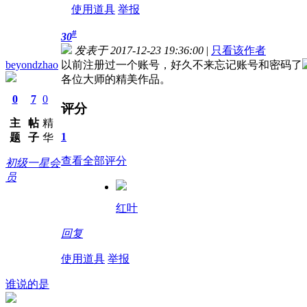
使用道具
举报
#
30
发表于 2017-12-23 19:36:00
|
只看该作者
beyondzhao
以前注册过一个账号，好久不来忘记账号和密码了
各位大师的精美作品。
0
7
0
评分
主
帖
精
1
题
子
华
查看全部评分
初级一星会
员
红叶
回复
使用道具
举报
谁说的是