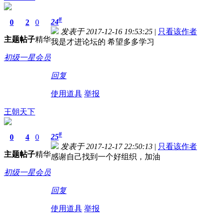
#
24
0
2
0
发表于 2017-12-16 19:53:25
|
只看该作者
主题
帖子
精华
我是才进论坛的 希望多多学习
初级一星会员
回复
使用道具
举报
王朝天下
#
25
0
4
0
发表于 2017-12-17 22:50:13
|
只看该作者
主题
帖子
精华
感谢自己找到一个好组织，加油
初级一星会员
回复
使用道具
举报