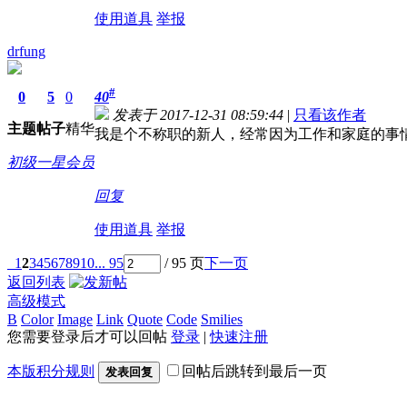
使用道具
举报
drfung
#
0
5
0
40
发表于 2017-12-31 08:59:44
|
只看该作者
主题
帖子
精华
我是个不称职的新人，经常因为工作和家庭的事
初级一星会员
回复
使用道具
举报
1
2
3
4
5
6
7
8
9
10
... 95
/ 95 页
下一页
返回列表
高级模式
B
Color
Image
Link
Quote
Code
Smilies
您需要登录后才可以回帖
登录
|
快速注册
本版积分规则
回帖后跳转到最后一页
发表回复