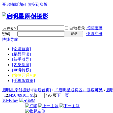
开启辅助访问
切换到窄版
找回密码
自动登录
密码
快速注册
登录
快捷导航
[论坛首页]
[精品导读]
[新手引导]
[各类制度]
[申请特权]
[快捷开通VIP]
[手机版首页]
启明星原创摄影
»
[论坛首页]
›
『启明星迎宾区』游客可见
›
启
1
2
3
4
5
6
7
8
9
10
... 95
/ 95 页
下一页
返回列表