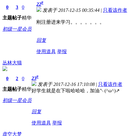
#
22
0
3
0
发表于 2017-12-15 00:35:44
|
只看该作者
主题
帖子
精华
刚注册进来学习。。。。。。。
初级一星会员
回复
使用道具
举报
丛林大猫
#
23
0
2
0
发表于 2017-12-16 17:10:08
|
只看该作者
主题
帖子
精华
好学生就是在下啦哈哈哈，加油↖(^ω^)↗
初级一星会员
回复
使用道具
举报
虚空大梦