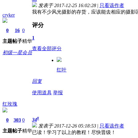
发表于 2017-12-25 16:02:28
|
只看该作者
我有不少风光摄影的存货，应该能去相应的摄影
cryker
评分
0
16
0
1
主题
帖子
精华
查看全部评分
初级一星会员
红叶
回复
使用道具
举报
红玫瑰
#
34
0
303
0
发表于 2017-12-26 05:18:53
|
只看该作者
主题
帖子
精华
已读！学习了以上的教程！尽快晋级！