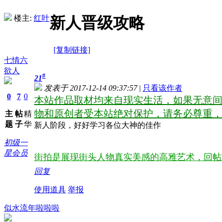
楼主:
红叶
新人晋级攻略
[复制链接]
七情六
欲人
#
21
发表于 2017-12-14 09:37:57
|
只看该作者
0
7
0
本站作品取材均来自现实生活，如果无意间
物和原创者受本站绝对保护，请务必尊重
主
帖
精
题
子
华
新人阶段，好好学习各位大神的佳作
初级一
星会员
街拍是展现街头人物真实美感的高雅艺术，回帖
回复
使用道具
举报
似水流年啦啦啦