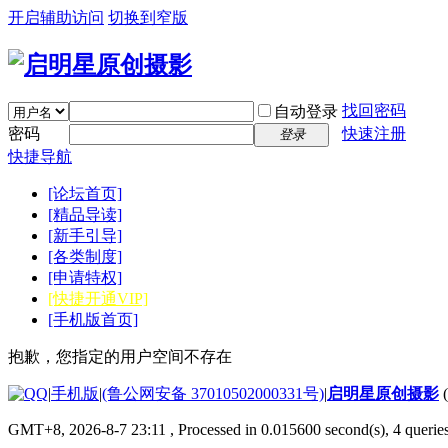
开启辅助访问
切换到窄版
找回密码
自动登录
密码
快速注册
登录
快捷导航
[论坛首页]
[精品导读]
[新手引导]
[各类制度]
[申请特权]
[快捷开通VIP]
[手机版首页]
抱歉，您指定的用户空间不存在
|
手机版
|
(鲁公网安备 37010502000331号)
|
启明星原创摄影
GMT+8, 2026-8-7 23:11
, Processed in 0.015600 second(s), 4 quer