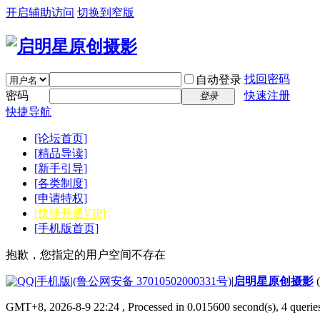
开启辅助访问
切换到窄版
找回密码
自动登录
密码
快速注册
登录
快捷导航
[论坛首页]
[精品导读]
[新手引导]
[各类制度]
[申请特权]
[快捷开通VIP]
[手机版首页]
抱歉，您指定的用户空间不存在
|
手机版
|
(鲁公网安备 37010502000331号)
|
启明星原创摄影
GMT+8, 2026-8-9 22:24
, Processed in 0.015600 second(s), 4 quer