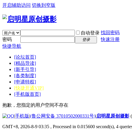
开启辅助访问
切换到窄版
找回密码
自动登录
密码
快速注册
登录
快捷导航
[论坛首页]
[精品导读]
[新手引导]
[各类制度]
[申请特权]
[快捷开通VIP]
[手机版首页]
抱歉，您指定的用户空间不存在
|
手机版
|
(鲁公网安备 37010502000331号)
|
启明星原创摄影
GMT+8, 2026-8-9 03:35
, Processed in 0.015600 second(s), 4 quer