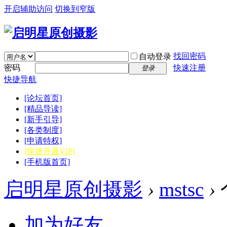
开启辅助访问
切换到窄版
找回密码
自动登录
密码
快速注册
登录
快捷导航
[论坛首页]
[精品导读]
[新手引导]
[各类制度]
[申请特权]
[快捷开通VIP]
[手机版首页]
启明星原创摄影
›
mstsc
›
加为好友