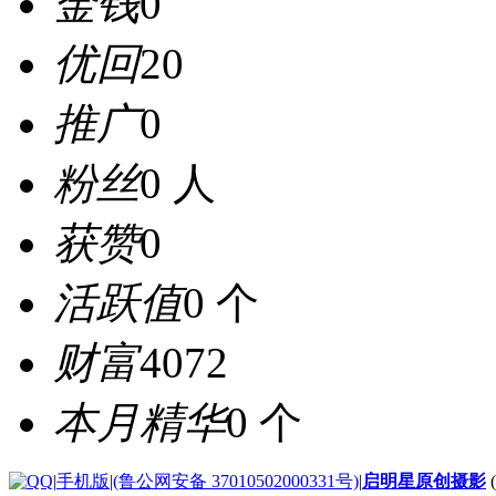
金钱
0
优回
20
推广
0
粉丝
0 人
获赞
0
活跃值
0 个
财富
4072
本月精华
0 个
|
手机版
|
(鲁公网安备 37010502000331号)
|
启明星原创摄影