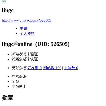
lingc
http://www.qmxyc.com/?526505
主题
个人资料
lingc
(UID: 526505)
邮箱状态
未验证
视频认证
未认证
统计信息
好友数 0
|
回帖数 100
|
主题数 0
性别
保密
生日
-
学历
博士
勋章