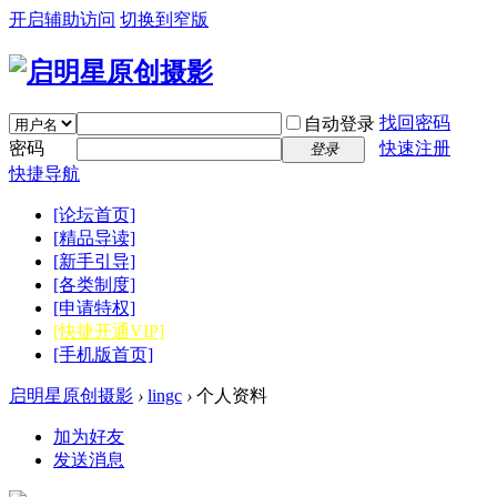
开启辅助访问
切换到窄版
找回密码
自动登录
密码
快速注册
登录
快捷导航
[论坛首页]
[精品导读]
[新手引导]
[各类制度]
[申请特权]
[快捷开通VIP]
[手机版首页]
启明星原创摄影
›
lingc
›
个人资料
加为好友
发送消息