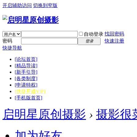
开启辅助访问
切换到窄版
找回密码
自动登录
密码
快速注册
登录
快捷导航
[论坛首页]
[精品导读]
[新手引导]
[各类制度]
[申请特权]
[快捷开通VIP]
[手机版首页]
启明星原创摄影
›
摄影很
加为好友