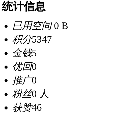
统计信息
已用空间
0 B
积分
5347
金钱
5
优回
0
推广
0
粉丝
0 人
获赞
46