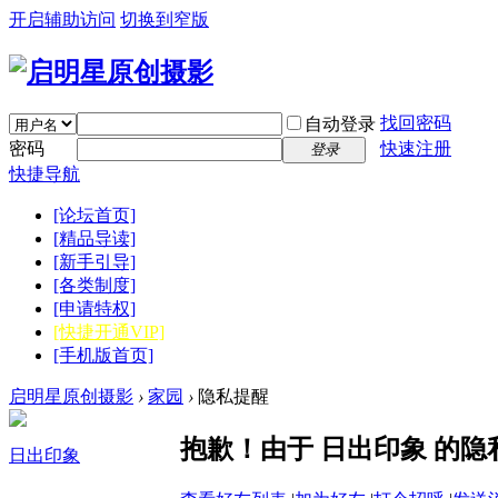
开启辅助访问
切换到窄版
找回密码
自动登录
密码
快速注册
登录
快捷导航
[论坛首页]
[精品导读]
[新手引导]
[各类制度]
[申请特权]
[快捷开通VIP]
[手机版首页]
启明星原创摄影
›
家园
›
隐私提醒
抱歉！由于 日出印象 的
日出印象