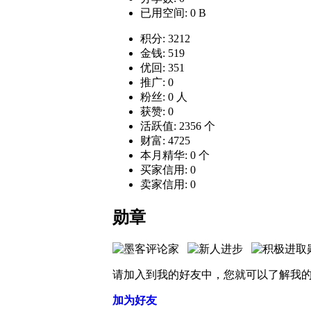
已用空间: 0 B
积分: 3212
金钱: 519
优回: 351
推广: 0
粉丝: 0 人
获赞: 0
活跃值: 2356 个
财富: 4725
本月精华: 0 个
买家信用: 0
卖家信用: 0
勋章
请加入到我的好友中，您就可以了解我
加为好友