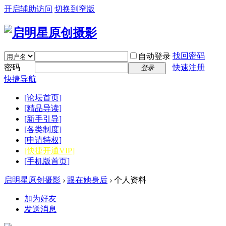
开启辅助访问
切换到窄版
找回密码
自动登录
密码
快速注册
登录
快捷导航
[论坛首页]
[精品导读]
[新手引导]
[各类制度]
[申请特权]
[快捷开通VIP]
[手机版首页]
启明星原创摄影
›
跟在她身后
›
个人资料
加为好友
发送消息