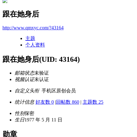
跟在她身后
http://www.qmxyc.com/?43164
主题
个人资料
跟在她身后
(UID: 43164)
邮箱状态
未验证
视频认证
未认证
自定义头衔
手机区原创会员
统计信息
好友数 0
|
回帖数 860
|
主题数 25
性别
保密
生日
1977 年 5 月 11 日
勋章