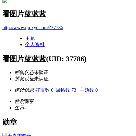
看图片蓝蓝蓝
http://www.qmxyc.com/?37786
主题
个人资料
看图片蓝蓝蓝
(UID: 37786)
邮箱状态
未验证
视频认证
未认证
统计信息
好友数 0
|
回帖数 73
|
主题数 0
性别
保密
生日
-
勋章