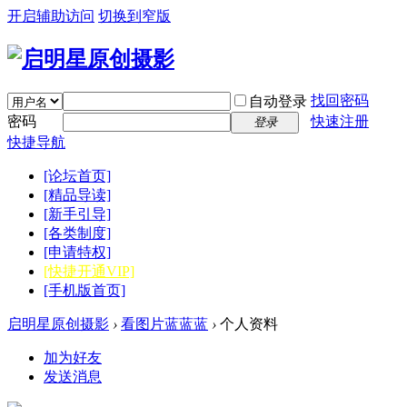
开启辅助访问
切换到窄版
找回密码
自动登录
密码
快速注册
登录
快捷导航
[论坛首页]
[精品导读]
[新手引导]
[各类制度]
[申请特权]
[快捷开通VIP]
[手机版首页]
启明星原创摄影
›
看图片蓝蓝蓝
›
个人资料
加为好友
发送消息