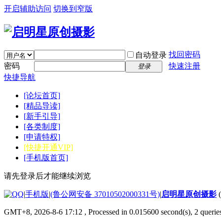
开启辅助访问
切换到窄版
找回密码
自动登录
密码
快速注册
登录
快捷导航
[论坛首页]
[精品导读]
[新手引导]
[各类制度]
[申请特权]
[快捷开通VIP]
[手机版首页]
请先登录后才能继续浏览
|
手机版
|
(鲁公网安备 37010502000331号)
|
启明星原创摄影
GMT+8, 2026-8-6 17:12
, Processed in 0.015600 second(s), 2 quer