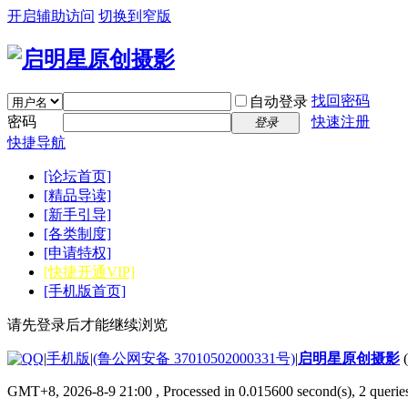
开启辅助访问
切换到窄版
找回密码
自动登录
密码
快速注册
登录
快捷导航
[论坛首页]
[精品导读]
[新手引导]
[各类制度]
[申请特权]
[快捷开通VIP]
[手机版首页]
请先登录后才能继续浏览
|
手机版
|
(鲁公网安备 37010502000331号)
|
启明星原创摄影
GMT+8, 2026-8-9 21:00
, Processed in 0.015600 second(s), 2 quer