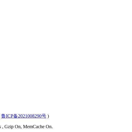
(
鲁ICP备2021008290号
)
ies , Gzip On, MemCache On.