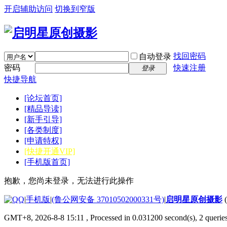
开启辅助访问
切换到窄版
找回密码
自动登录
密码
快速注册
登录
快捷导航
[论坛首页]
[精品导读]
[新手引导]
[各类制度]
[申请特权]
[快捷开通VIP]
[手机版首页]
抱歉，您尚未登录，无法进行此操作
|
手机版
|
(鲁公网安备 37010502000331号)
|
启明星原创摄影
GMT+8, 2026-8-8 15:11
, Processed in 0.031200 second(s), 2 quer