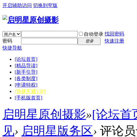
开启辅助访问
切换到窄版
找回密码
自动登录
密码
快速注册
登录
快捷导航
[论坛首页]
[精品导读]
[新手引导]
[各类制度]
[申请特权]
[快捷开通VIP]
[手机版首页]
启明星原创摄影
»
[论坛首
见
›
启明星版务区
›
评论员