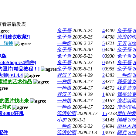
查看
最后发表
兔子哥
2009-5-24
4
4409
兔子哥
2
非常好用建议收藏!]
兔子哥
2009-5-25
4
4708
流浪的
压缩、转换
一种恨
2009-2-27
5
4721
王芳
200
兔子哥
2009-5-30
0
4400
兔子哥
2
色版
兔子哥
2009-5-23
0
3930
兔子哥
2
hotoShop cs4插件)
兔子哥
2009-5-23
0
3951
兔子哥
2
照片[精品教程！]
兔子哥
2009-5-11
0
3955
兔子哥
2
v1.4.4
野汉子
2009-4-29
2
4383
一种恨
2
似真实素描的艺术作品
一种恨
2009-4-17
3
4311
我是迪
一种恨
2009-4-17
4
4572
我是迪
野汉子
2009-4-29
1
4018
我是迪
系统中的图片找出来
一种恨
2009-4-17
2
4167
澶湉漠
发图像浏览
一种恨
2009-4-17
2
3922
澶湉漠
400D狂甩
流浪的雨
2008-9-17
15
7233
爱街拍
小虎
2009-1-1
3
4145
懒猫
200
一种恨
2009-2-22
6
4694
雨林木
配件
流浪的雨
2008-11-4
1
3953
阿兵
200