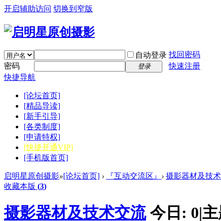
开启辅助访问
切换到窄版
找回密码
自动登录
密码
快速注册
登录
快捷导航
[论坛首页]
[精品导读]
[新手引导]
[各类制度]
[申请特权]
[快捷开通VIP]
[手机版首页]
启明星原创摄影
»
[论坛首页]
›
『互动交流区』
›
摄影器材及技术
收藏本版
(
3
)
摄影器材及技术交流
今日:
0
|
主