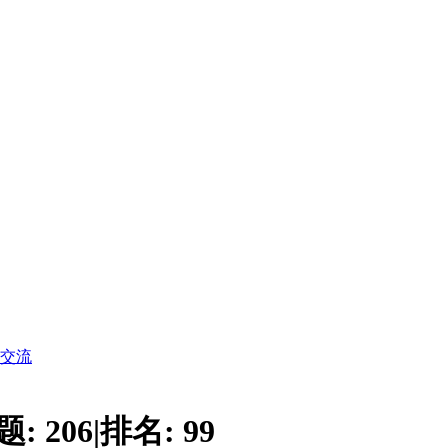
交流
题:
206
|
排名:
99