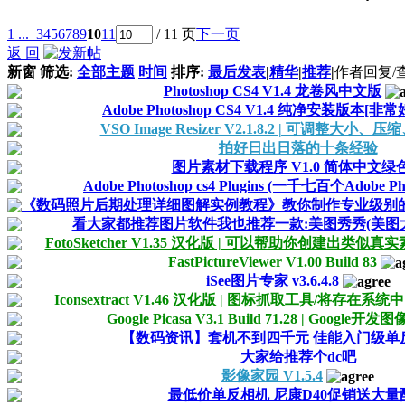
1 ...
3
4
5
6
7
8
9
10
11
/ 11 页
下一页
返 回
新窗
筛选:
全部主题
时间
排序:
最后发表
|
精华
|
推荐
|
作者
回复/
Photoshop CS4 V1.4 龙卷风中文版
Adobe Photoshop CS4 V1.4 纯净安装版本[
VSO Image Resizer V2.1.8.2 | 可调整大小、
拍好日出日落的十条经验
图片素材下载程序 V1.0 简体中文绿
Adobe Photoshop cs4 Plugins (一千七百个Adobe P
《数码照片后期处理详细图解实例教程》教你制作专业级别的
看大家都推荐图片软件我也推荐一款:美图秀秀(美图大师) 
FotoSketcher V1.35 汉化版 | 可以帮助你创建出类
FastPictureViewer V1.00 Build 83
iSee图片专家 v3.6.4.8
Iconsextract V1.46 汉化版 | 图标抓取工具/将存在
Google Picasa V3.1 Build 71.28 | Google开
【数码资讯】套机不到四千元 佳能入门级单反
大家给推荐个dc吧
影像家园 V1.5.4
最低价单反相机 尼康D40促销送大量