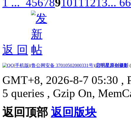
1 ...
4
5
6
7
8
9
10
11
12
13
... 66
返 回
|
手机版
|
(鲁公网安备 37010502000331号)
|
启明星原创摄影
GMT+8, 2026-8-7 05:30
, 
5 queries , Gzip On, MemC
返回顶部
返回版块