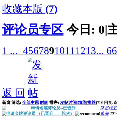
收藏本版
(
7
)
评论员专区
今日:
0
|
1 ...
4
5
6
7
8
9
10
11
12
13
... 66
返 回
新窗
筛选:
全部主题
时间
排序:
发帖时间
|
精华
|
推荐
作者
回复/
申请名嘴评论员--已晋升
陈星综艺
申请金牌评论员 （已晋升——祝贺）
执著
201