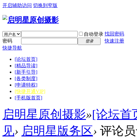
开启辅助访问
切换到窄版
找回密码
自动登录
密码
快速注册
登录
快捷导航
[论坛首页]
[精品导读]
[新手引导]
[各类制度]
[申请特权]
[快捷开通VIP]
[手机版首页]
启明星原创摄影
»
[论坛首
见
›
启明星版务区
›
评论员