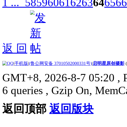
1 ...
58
59
60
61
62
63
64
65
66
返 回
|
手机版
|
(鲁公网安备 37010502000331号)
|
启明星原创摄影
GMT+8, 2026-8-7 05:20
, 
6 queries , Gzip On, MemC
返回顶部
返回版块