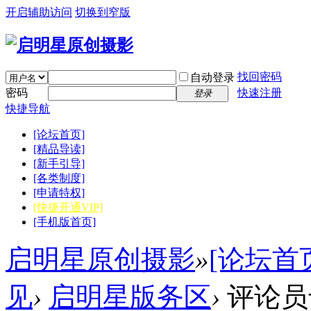
开启辅助访问
切换到窄版
找回密码
自动登录
密码
快速注册
登录
快捷导航
[论坛首页]
[精品导读]
[新手引导]
[各类制度]
[申请特权]
[快捷开通VIP]
[手机版首页]
启明星原创摄影
»
[论坛首
见
›
启明星版务区
›
评论员