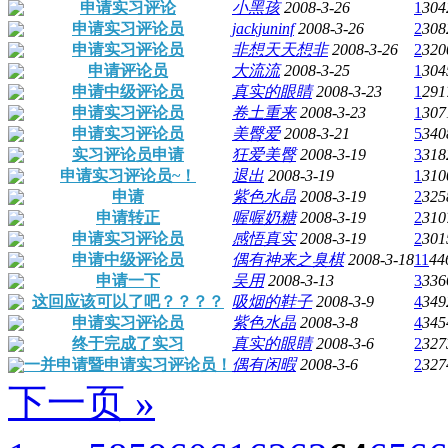
申请实习评论
小黑孩
2008-3-26
1
304
申请实习评论员
jackjuninf
2008-3-26
2
308
申请实习评论员
非想天天想非
2008-3-26
2
320
申请评论员
大流流
2008-3-25
1
304
申请中级评论员
真实的眼睛
2008-3-23
1
291
申请实习评论员
卷土重来
2008-3-23
1
307
申请实习评论员
美臀爱
2008-3-21
5
340
实习评论员申请
狂爱美臀
2008-3-19
3
318
申请实习评论员~！
退出
2008-3-19
1
310
申请
紫色水晶
2008-3-19
2
325
申请转正
喔喔奶糖
2008-3-19
2
310
申请实习评论员
感悟真实
2008-3-19
2
301
申请中级评论员
偶有神来之臭棋
2008-3-18
11
44
申请一下
吴用
2008-3-13
3
336
这回应该可以了吧？？？？
吸烟的鞋子
2008-3-9
4
349
申请实习评论员
紫色水晶
2008-3-8
4
345
终于完成了实习
真实的眼睛
2008-3-6
2
327
一并申请暨申请实习评论员！
偶有闲暇
2008-3-6
2
327
下一页 »