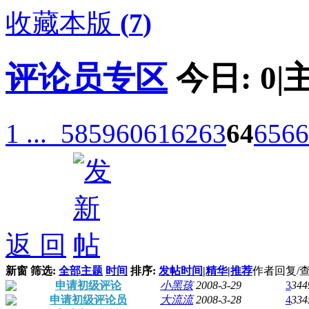
收藏本版
(
7
)
评论员专区
今日:
0
|
1 ...
58
59
60
61
62
63
64
65
66
返 回
新窗
筛选:
全部主题
时间
排序:
发帖时间
|
精华
|
推荐
作者
回复/
申请初级评论
小黑孩
2008-3-29
3
344
申请初级评论员
大流流
2008-3-28
4
334