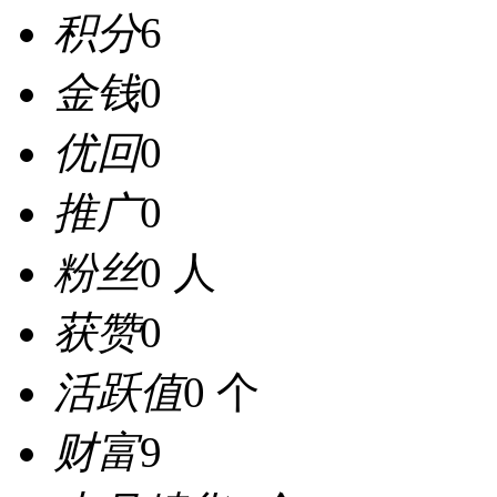
积分
6
金钱
0
优回
0
推广
0
粉丝
0 人
获赞
0
活跃值
0 个
财富
9