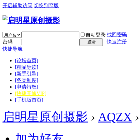
开启辅助访问
切换到窄版
找回密码
自动登录
密码
快速注册
登录
快捷导航
[论坛首页]
[精品导读]
[新手引导]
[各类制度]
[申请特权]
[快捷开通VIP]
[手机版首页]
启明星原创摄影
›
AQZX
›
加为好友