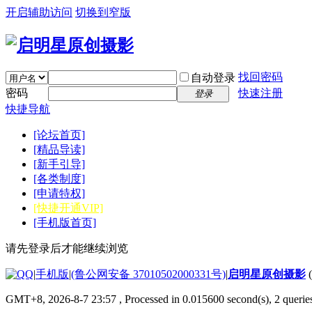
开启辅助访问
切换到窄版
找回密码
自动登录
密码
快速注册
登录
快捷导航
[论坛首页]
[精品导读]
[新手引导]
[各类制度]
[申请特权]
[快捷开通VIP]
[手机版首页]
请先登录后才能继续浏览
|
手机版
|
(鲁公网安备 37010502000331号)
|
启明星原创摄影
GMT+8, 2026-8-7 23:57
, Processed in 0.015600 second(s), 2 quer