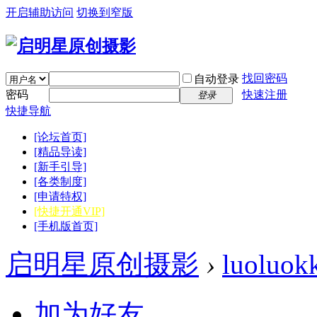
开启辅助访问
切换到窄版
找回密码
自动登录
密码
快速注册
登录
快捷导航
[论坛首页]
[精品导读]
[新手引导]
[各类制度]
[申请特权]
[快捷开通VIP]
[手机版首页]
启明星原创摄影
›
luoluok
加为好友