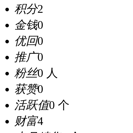
积分
2
金钱
0
优回
0
推广
0
粉丝
0 人
获赞
0
活跃值
0 个
财富
4