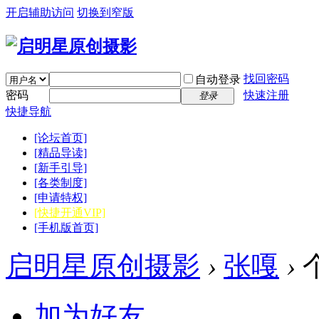
开启辅助访问
切换到窄版
找回密码
自动登录
密码
快速注册
登录
快捷导航
[论坛首页]
[精品导读]
[新手引导]
[各类制度]
[申请特权]
[快捷开通VIP]
[手机版首页]
启明星原创摄影
›
张嘎
›
加为好友