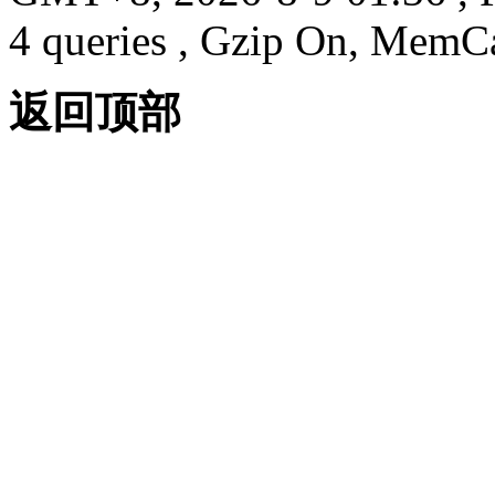
4 queries , Gzip On, MemC
返回顶部