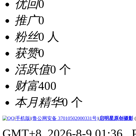
优回
0
推广
0
粉丝
0 人
获赞
0
活跃值
0 个
财富
400
本月精华
0 个
|
手机版
|
(鲁公网安备 37010502000331号)
|
启明星原创摄影
GMT+8, 2026-8-9 01:36
, 