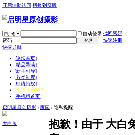
开启辅助访问
切换到窄版
找回密码
自动登录
密码
快速注册
登录
快捷导航
[论坛首页]
[精品导读]
[新手引导]
[各类制度]
[申请特权]
[快捷开通VIP]
[手机版首页]
启明星原创摄影
›
家园
›
隐私提醒
抱歉！由于 大白
大白兔