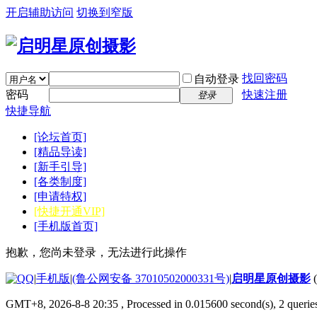
开启辅助访问
切换到窄版
找回密码
自动登录
密码
快速注册
登录
快捷导航
[论坛首页]
[精品导读]
[新手引导]
[各类制度]
[申请特权]
[快捷开通VIP]
[手机版首页]
抱歉，您尚未登录，无法进行此操作
|
手机版
|
(鲁公网安备 37010502000331号)
|
启明星原创摄影
GMT+8, 2026-8-8 20:35
, Processed in 0.015600 second(s), 2 quer