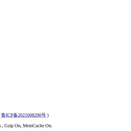
(
鲁ICP备2021008290号
)
ies , Gzip On, MemCache On.