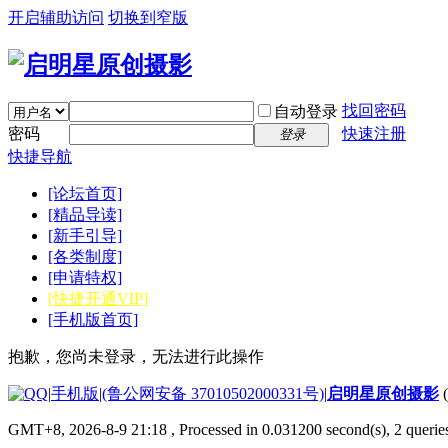
开启辅助访问
切换到窄版
找回密码
自动登录
密码
快速注册
登录
快捷导航
[论坛首页]
[精品导读]
[新手引导]
[各类制度]
[申请特权]
[快捷开通VIP]
[手机版首页]
抱歉，您尚未登录，无法进行此操作
|
手机版
|
(鲁公网安备 37010502000331号)
|
启明星原创摄影
GMT+8, 2026-8-9 21:18
, Processed in 0.031200 second(s), 2 quer