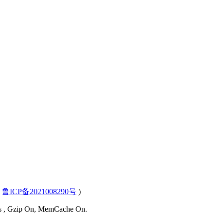
(
鲁ICP备2021008290号
)
ies , Gzip On, MemCache On.