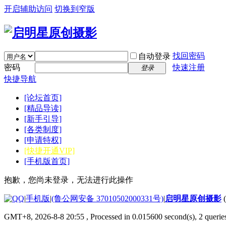
开启辅助访问
切换到窄版
找回密码
自动登录
密码
快速注册
登录
快捷导航
[论坛首页]
[精品导读]
[新手引导]
[各类制度]
[申请特权]
[快捷开通VIP]
[手机版首页]
抱歉，您尚未登录，无法进行此操作
|
手机版
|
(鲁公网安备 37010502000331号)
|
启明星原创摄影
GMT+8, 2026-8-8 20:55
, Processed in 0.015600 second(s), 2 quer