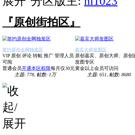
分区版主:
hi1023
『原创街拍区』
签约原创全网独发区
嘉宾大师发图区
VIP 原创 评论 转帖 推广 管理人员
原创嘉宾、原创大师、原创
可阅
发图专区
普通会员
开通本区权限
每月仅30元
黄金以上会员可访问
主题: 778
,
帖数:
1万
主题: 651
,
帖数: 8680