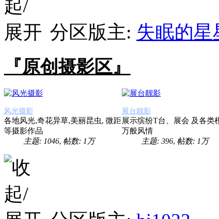
分区版主:
失眠的星
『原创摄影区』
风光摄影
展台靓影
各地风光,奇花异草,美丽昆虫, 微距
展示缤纷T台、展会 及各类
等摄影作品
万般风情
主题: 1046
,
帖数:
1万
主题: 396
,
帖数:
1万