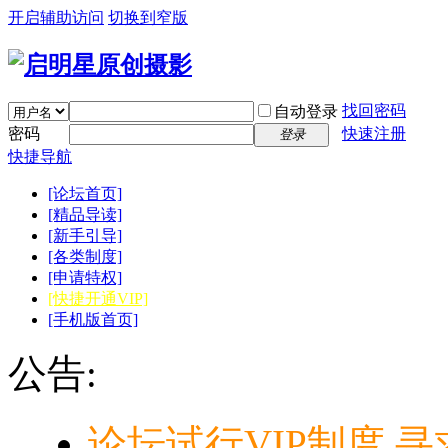
开启辅助访问
切换到窄版
找回密码
自动登录
密码
快速注册
登录
快捷导航
[论坛首页]
[精品导读]
[新手引导]
[各类制度]
[申请特权]
[快捷开通VIP]
[手机版首页]
公告:
论坛试行VIP制度,