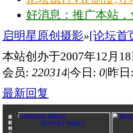
好消息：推广本站，免
启明星原创摄影
»
[论坛首
本站创办于2007年12月1
会员:
220314
|
今日:
0
|
昨日
最新回复
最
新
【静月原创】养眼妹子
【
精