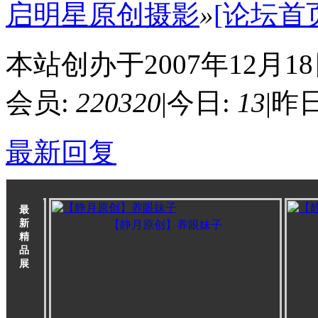
启明星原创摄影
»
[论坛首
本站创办于2007年12月1
会员:
220320
|
今日:
13
|
昨日
最新回复
最
新
【静月原创】养眼妹子
精
品
展