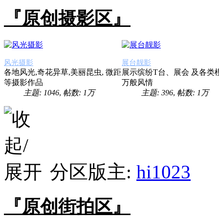
『原创摄影区』
风光摄影
展台靓影
各地风光,奇花异草,美丽昆虫, 微距
展示缤纷T台、展会 及各类
等摄影作品
万般风情
主题: 1046
,
帖数:
1万
主题: 396
,
帖数:
1万
分区版主:
hi1023
『原创街拍区』