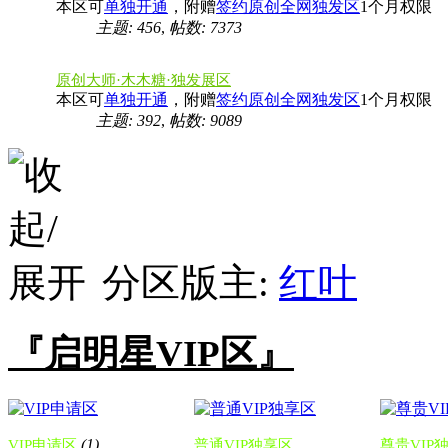
本区可
单独开通
，附赠
签约原创全网独发区
1个月权限
主题: 456
,
帖数: 7373
原创大师·木木糖·独发展区
本区可
单独开通
，附赠
签约原创全网独发区
1个月权限
主题: 392
,
帖数: 9089
分区版主:
红叶
『启明星VIP区』
(1)
VIP申请区
普通VIP独享区
尊贵VIP